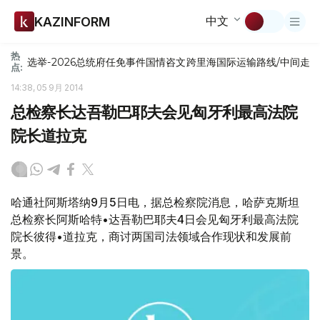
中文
KAZINFORM
热
选举-2026
总统府
任免
事件
国情咨文
跨里海国际运输路线/中间走
点:
14:38, 05 9月 2014
总检察长达吾勒巴耶夫会见匈牙利最高法院
院长道拉克
哈通社阿斯塔纳9月5日电，据总检察院消息，哈萨克斯坦
总检察长阿斯哈特•达吾勒巴耶夫4日会见匈牙利最高法院
院长彼得•道拉克，商讨两国司法领域合作现状和发展前
景。