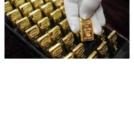
Фото: ӨзА
季度报告显示，哈萨克斯坦国家银行黄金储备增加了15吨。
波兰是2026年第二季度最大的黄金买家。该国在2026年第
二季度增加了51吨黄金储备。
中国购买了33吨黄金，乌兹别克斯坦购买了16吨，哈萨克
斯坦购买了15吨。约旦和捷克共和国的中央银行也分别增加
了6吨黄金储备。
全球各国央行在第二季度共购买了约289吨黄金，比2025年