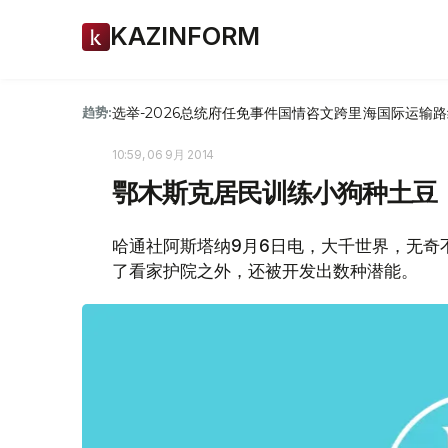
KAZINFORM
选举-2026
总统府
任免
事件
国情咨文
跨里海国际运输路
趋势:
10:59, 06 9月 2014
鄂木斯克居民训练小狗种土豆
哈通社阿斯塔纳9月6日电，大千世界，无奇
了看家护院之外，还被开发出数种潜能。