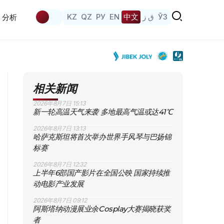
KZ
QZ
РУ
EN
中文
ق ز
ЎЗ
分析
相关新闻
2026年8月7日 15:13
新一轮高温天气来袭 多地最高气温或达41℃
2026年8月7日 13:13
哈萨克斯坦将首次举办世界手风琴与巴扬锦
标赛
2026年8月7日 12:32
上半年6部国产影片在全国公映 国家持续推
动电影产业发展
2026年8月7日 09:12
阿斯塔纳动漫展业余Cosplay大赛揭晓获奖
者