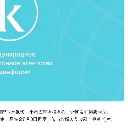
柠檬"取水视频，小狗表现有模有样，让网友们捧腹大笑。
续集，马特金8月3日再度上传与柠檬以及收获土豆的照片。