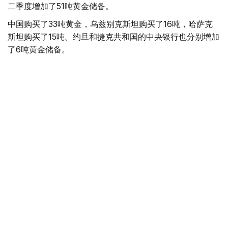
二季度增加了51吨黄金储备。
中国购买了33吨黄金，乌兹别克斯坦购买了16吨，哈萨克
斯坦购买了15吨。约旦和捷克共和国的中央银行也分别增加
了6吨黄金储备。
全球各国央行在第二季度共购买了约289吨黄金，比2025年
同期增长了62%。去年同期，黄金购买量约为178吨。
世界黄金协会称，黄金需求的增长受到地缘政治不确定性、
本季度贵金属价格下跌，以及各国寻求国际储备多元化等因
素的影响。
根据该协会进行的一项调查，89%的央行行长预计未来一
年全球黄金储备量将会增加。45%的受访者表示，他们的
国家计划增加黄金储备。
黄金储备
哈萨克斯坦
经济
央行
金融
木合塔尔 哈力木拉