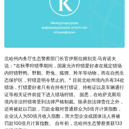
北哈州内务厅生态警察部门长官伊斯拉姆别克∙马肯诺夫
说："在秋季狩猎季期间，国家允许狩猎爱好者在规定猎场
内狩猎野鸭、野鹅、野兔、狐狸、羚羊等动物，而在自然生
态保护区，狩猎是明令禁止的。" 目前北哈州境内共有34处
猎场，打猎爱好者只有在持有打猎证、持枪证以及车辆通行
证等相关证件前提下进入猎场狩猎。 据悉，在哈萨克斯坦
境内非法狩猎将受到法律严格制裁。除承担法律责任之外，
还将被处以罚款，罚款金额对普通群众为5倍月计算指数，
企业法人为50倍月收入指数，而大型企业或团体法人将被
罚款100倍月计算指数。 自年初，北哈州生态警察查获133