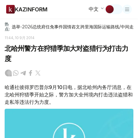
中文
KAZINFORM
热
选举-2026
总统府
任免
事件
国情咨文
跨里海国际运输路线/中间走
点:
11:44, 10 9月 2014
北哈州警方在狩猎季加大对盗猎行为打击力
度
哈通社彼得罗巴普尔9月10日电，据北哈州内务厅消息，在
北哈州狩猎季开始之际，警方加大全州境内打击违法盗猎和
走私等违法行为力度。