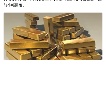
前小幅回落。
Фото: Pixabay
据哈萨克斯坦国家银行公布的数据，目前1克黄金价格为
61889.33坚戈。
相比一周前的61925.12坚戈，每克下跌35.79坚戈。