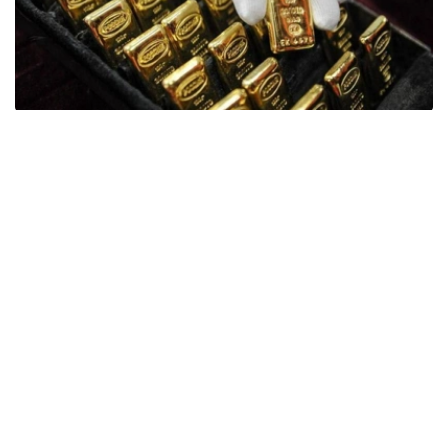
Фото: ӨзА
季度报告显示，哈萨克斯坦国家银行黄金储备增加了15吨。
波兰是2026年第二季度最大的黄金买家。该国在2026年第
二季度增加了51吨黄金储备。
中国购买了33吨黄金，乌兹别克斯坦购买了16吨，哈萨克
斯坦购买了15吨。约旦和捷克共和国的中央银行也分别增加
了6吨黄金储备。
全球各国央行在第二季度共购买了约289吨黄金，比2025年
同期增长了62%。去年同期，黄金购买量约为178吨。
世界黄金协会称，黄金需求的增长受到地缘政治不确定性、
本季度贵金属价格下跌，以及各国寻求国际储备多元化等因