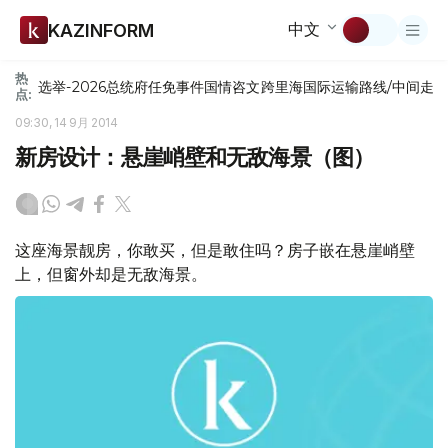
中文
KAZINFORM
热
选举-2026
总统府
任免
事件
国情咨文
跨里海国际运输路线/中间走
点:
09:30, 14 9月 2014
新房设计：悬崖峭壁和无敌海景（图）
这座海景靓房，你敢买，但是敢住吗？房子嵌在悬崖峭壁
上，但窗外却是无敌海景。