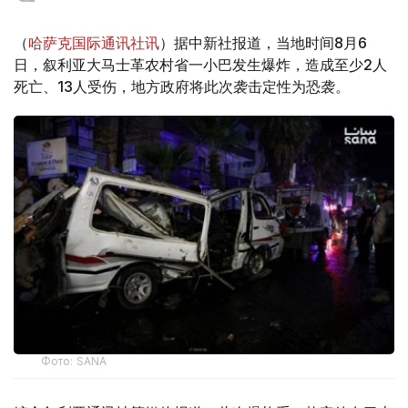
（
哈萨克国际通讯社讯
）据中新社报道，当地时间8月6
日，叙利亚大马士革农村省一小巴发生爆炸，造成至少2人
死亡、13人受伤，地方政府将此次袭击定性为恐袭。
Фото: SANA