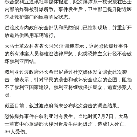
综合叙利亚通讯社等媒体报道，此次爆炸系一枚安放在巴士
内部的炸弹被引爆所致。事件发生后，卫生部已提升附近医
院及救护部门的应急响应状态。
过渡政府内政部安全部队和民防部门已控制现场，并重新开
放道路供民用车辆通行。
大马士革农村省省长阿米尔·谢赫表示，这起恐怖爆炸事件
的所有涉案人员都难逃法律严惩，此类恐怖主义行径不会破
坏叙利亚团结。
叙利亚过渡政府外长希巴尼通过社交媒体发文谴责此次袭
击，他表示，针对平民的袭击和破坏安全稳定的企图，阻挡
不了叙利亚国家建设。叙利亚将继续保护民众，追查涉案人
员。
截至目前，叙过渡政府尚未公布此次袭击的调查结果。
恐怖爆炸事件在叙利亚时有发生。当地时间7月7日，大马
士革市中心旅游部大楼附近发生两起爆炸，造成1人死亡、
36人受伤。