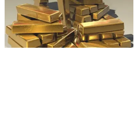
Фото: Pixabay
据哈萨克斯坦国家银行公布的数据，目前1克黄金价格为
61889.33坚戈。
相比一周前的61925.12坚戈，每克下跌35.79坚戈。
世界黄金协会数据显示，2026年上半年国际黄金市场波动
明显。今年1月，国际金价曾12次刷新历史纪录，最高升至
每金衡盎司5405美元；但到6月，金价一度回落至每金衡盎