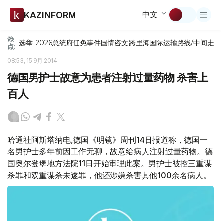
中文
KAZINFORM
热
选举-2026
总统府
任免
事件
国情咨文
跨里海国际运输路线/中间走
点:
08:53, 15 9月 2014
德国男护士故意为患者注射过量药物 杀害上
百人
哈通社阿斯塔纳电,德国《明镜》周刊14日报道称，德国一
名男护士多年前因工作无聊，故意给病人注射过量药物。德
国奥尔登堡地方法院11日开始审理此案。男护士被控三重谋
杀罪和双重谋杀未遂罪，他还涉嫌杀害其他100余名病人。