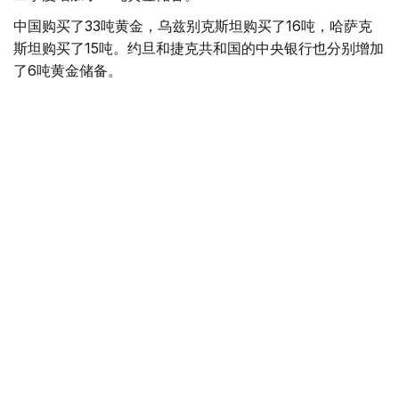
中国购买了33吨黄金，乌兹别克斯坦购买了16吨，哈萨克
斯坦购买了15吨。约旦和捷克共和国的中央银行也分别增加
了6吨黄金储备。
全球各国央行在第二季度共购买了约289吨黄金，比2025年
同期增长了62%。去年同期，黄金购买量约为178吨。
世界黄金协会称，黄金需求的增长受到地缘政治不确定性、
本季度贵金属价格下跌，以及各国寻求国际储备多元化等因
素的影响。
根据该协会进行的一项调查，89%的央行行长预计未来一
年全球黄金储备量将会增加。45%的受访者表示，他们的
国家计划增加黄金储备。
黄金储备
哈萨克斯坦
经济
央行
金融
木合塔尔 哈力木拉