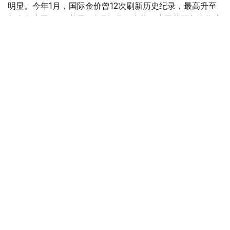
明显。今年1月，国际金价曾12次刷新历史纪录，最高升至
每金衡盎司5405美元；但到6月，金价一度回落至每金衡盎
司4002美元。
世界黄金协会表示，下半年黄金价格走势将主要受到地缘政
治局势、利率变化以及投资者市场情绪等因素影响。
在当前市场环境保持不变的情况下，预计到今年年底，国际
金价将围绕每金衡盎司4100美元上下约5%的区间波动。
黄金储备
经济
木合塔尔 木拉提
编译
11:51, 03 7月 2026
全球央行加快增持黄金步伐 哈萨克斯坦跻身