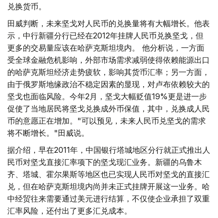
兑换货币。
田威判断，未来坚戈对人民币的兑换量将有大幅增长。他表
示，中行新疆分行已经在2012年挂牌人民币兑换坚戈，但
更多的交易量应该在哈萨克斯坦境内。 他分析说，一方面
受全球金融危机影响，外部市场需求减弱使得依赖能源出口
的哈萨克斯坦经济走势疲软，影响其货币汇率；另一方面，
由于俄罗斯地缘政治不稳定因素的显现，对卢布依赖较大的
坚戈也面临风险。今年2月，坚戈大幅贬值19%更是进一步
促使了当地居民将坚戈兑换成外币保值，其中，兑换成人民
币的意愿正在增加。"可以预见，未来人民币兑坚戈的需求
将不断增长。"田威说。
据介绍，早在2011年，中国银行塔城地区分行就正式推出人
民币对坚戈直接汇率项下的坚戈现汇业务。新疆的乌鲁木
齐、塔城、霍尔果斯等地区也已实现人民币对坚戈的直接汇
兑，但在哈萨克斯坦境内尚并未正式挂牌开展这一业务。哈
中经贸往来需要通过美元进行结算，不仅使企业承担了双重
汇率风险，还付出了更多汇兑成本。