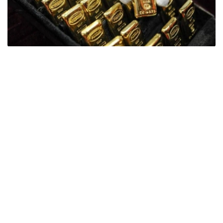
Фото: ӨзА
季度报告显示，哈萨克斯坦国家银行黄金储备增加了15吨。
波兰是2026年第二季度最大的黄金买家。该国在2026年第
二季度增加了51吨黄金储备。
中国购买了33吨黄金，乌兹别克斯坦购买了16吨，哈萨克
斯坦购买了15吨。约旦和捷克共和国的中央银行也分别增加
了6吨黄金储备。
全球各国央行在第二季度共购买了约289吨黄金，比2025年
同期增长了62%。去年同期，黄金购买量约为178吨。
世界黄金协会称，黄金需求的增长受到地缘政治不确定性、
本季度贵金属价格下跌，以及各国寻求国际储备多元化等因