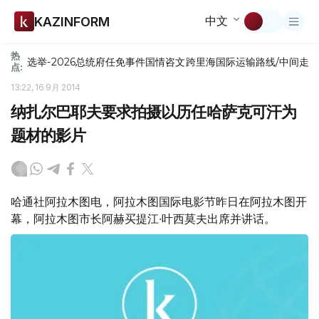
中文
KAZINFORM
热
选举-2026
总统府
任免
事件
国情咨文
跨里海国际运输路线/中间走
点:
13:22, 16 9月 2014
纳扎尔巴耶夫要求拍摄以历任哈萨克可汗为
题材的影片
哈通社阿拉木图电，阿拉木图国际电影节昨日在阿拉木图开
幕，阿拉木图市长阿赫买提江∙叶西莫夫出席并讲话。