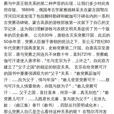
厥与中原王朝关系的第二种声音的出现，让我们多少对此有
些存疑。 1889年，俄国考古学家雅德林采夫在蒙古国鄂尔
浑河旧河道发现了包括阙特勤碑和毗伽可汗碑在内的一系列
古突厥语碑铭。蒙古高原的游牧部族第一次留下了自己的文
字记录，这为我们理解游牧与农耕文明关系提供了另一个版
本的历史叙事。 公元630年，唐朝击灭东突厥汗国，此后的
50余年里，突厥人臣服于唐朝的统治之下。至公元7世纪80
年代突厥汗国再度复兴，史称突厥第二汗国。自唐高宗至唐
玄宗，唐与突厥之间连兵不休数十年，直到721年，突厥毗
伽可汗遣使入唐求和，"乞与玄宗为子，上许之"。自此双方
建立了"父子之国"的稳定的朝贡关系。 玄宗在给突厥可汗
的国书中屡屡强调双方的"父子"关系： "敕突厥苾伽可
汗：......自为父子，情与年深"；"敕儿登里突厥可汗：......朕
与可汗先人情重骨肉，亦既与朕为子"；"敕儿突厥可
汗：...... 父子之国，直往直来，何异一家，真无别也"；"敕
突厥儿可汗：......儿既君长北蕃，复与朕为父子"（见张九
龄：《曲江集》卷11《敕书》，四部丛刊景明成化本）。
那么突厥人自己是怎么看待这种关系的呢？ 在鄂尔浑河发