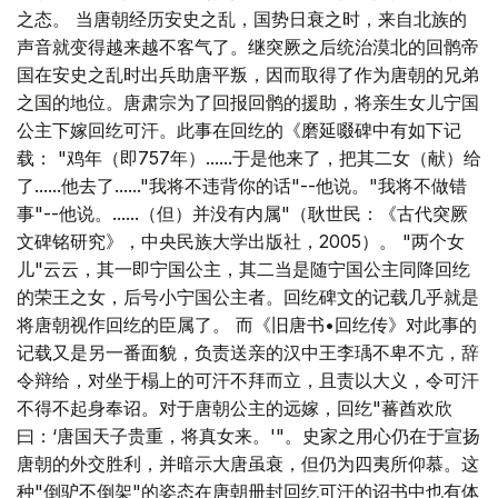
之态。 当唐朝经历安史之乱，国势日衰之时，来自北族的
声音就变得越来越不客气了。继突厥之后统治漠北的回鹘帝
国在安史之乱时出兵助唐平叛，因而取得了作为唐朝的兄弟
之国的地位。唐肃宗为了回报回鹘的援助，将亲生女儿宁国
公主下嫁回纥可汗。此事在回纥的《磨延啜碑中有如下记
载： "鸡年（即757年）......于是他来了，把其二女（献）给
了......他去了......"我将不违背你的话"--他说。"我将不做错
事"--他说。......（但）并没有内属"（耿世民：《古代突厥
文碑铭研究》，中央民族大学出版社，2005）。 "两个女
儿"云云，其一即宁国公主，其二当是随宁国公主同降回纥
的荣王之女，后号小宁国公主者。回纥碑文的记载几乎就是
将唐朝视作回纥的臣属了。 而《旧唐书•回纥传》对此事的
记载又是另一番面貌，负责送亲的汉中王李瑀不卑不亢，辞
令辩给，对坐于榻上的可汗不拜而立，且责以大义，令可汗
不得不起身奉诏。对于唐朝公主的远嫁，回纥"蕃酋欢欣
曰：‘唐国天子贵重，将真女来。'"。史家之用心仍在于宣扬
唐朝的外交胜利，并暗示大唐虽衰，但仍为四夷所仰慕。这
种"倒驴不倒架"的姿态在唐朝册封回纥可汗的诏书中也有体