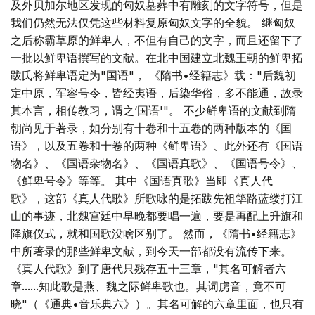
及外贝加尔地区发现的匈奴墓葬中有雕刻的文字符号，但是
我们仍然无法仅凭这些材料复原匈奴文字的全貌。 继匈奴
之后称霸草原的鲜卑人，不但有自己的文字，而且还留下了
一批以鲜卑语撰写的文献。在北中国建立北魏王朝的鲜卑拓
跋氏将鲜卑语定为"国语"， 《隋书•经籍志》载："后魏初
定中原，军容号令，皆经夷语，后染华俗，多不能通，故录
其本言，相传教习，谓之‘国语'"。 不少鲜卑语的文献到隋
朝尚见于著录，如分别有十卷和十五卷的两种版本的《国
语》，以及五卷和十卷的两种《鲜卑语》、此外还有《国语
物名》、《国语杂物名》、《国语真歌》、《国语号令》、
《鲜卑号令》等等。 其中《国语真歌》当即《真人代
歌》，这部《真人代歌》所歌咏的是拓跋先祖筚路蓝缕打江
山的事迹，北魏宫廷中早晚都要唱一遍，要是再配上升旗和
降旗仪式，就和国歌没啥区别了。 然而，《隋书•经籍志》
中所著录的那些鲜卑文献，到今天一部都没有流传下来。
《真人代歌》到了唐代只残存五十三章，"其名可解者六
章......知此歌是燕、魏之际鲜卑歌也。其词虏音，竟不可
晓"（《通典•音乐典六》）。其名可解的六章里面，也只有