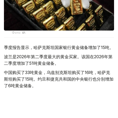
Фото: ӨзА
季度报告显示，哈萨克斯坦国家银行黄金储备增加了15吨。
波兰是2026年第二季度最大的黄金买家。该国在2026年第
二季度增加了51吨黄金储备。
中国购买了33吨黄金，乌兹别克斯坦购买了16吨，哈萨克
斯坦购买了15吨。约旦和捷克共和国的中央银行也分别增加
了6吨黄金储备。
全球各国央行在第二季度共购买了约289吨黄金，比2025年
同期增长了62%。去年同期，黄金购买量约为178吨。
世界黄金协会称，黄金需求的增长受到地缘政治不确定性、
本季度贵金属价格下跌，以及各国寻求国际储备多元化等因