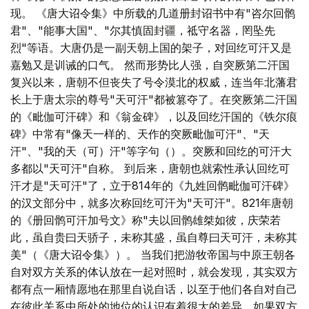
现。 《唐大诏令集》中所载的几道册封诏书中有"咨尔回鹘
君"、"能事大国"、"尔其慎固封疆，祗守名器，罔坠先
烈"等语。大唐仍是一副天朝上国的架子，对回纥可汗又是
嘉勉又是训诫的口气。 然而形势比人强，自突厥第二汗国
复兴以来，唐朝不但丧失了号令漠北的权威，连当年北藩君
长上于唐太宗的尊号"天可汗"都被篡夺了。在突厥第二汗国
的《毗伽可汗碑》和《翁金碑》，以及回纥汗国的《铁尔痕
碑》中常有"像天一样的、天作的突厥毗伽可汗"、"天
汗"、"我的天（可）汗"等字句（）。突厥和回纥的可汗大
多都以"天可汗"自称。 到后来，唐朝也就索性承认回纥可
汗才是"天可汗"了，立于814年的《九姓回鹘毗伽可汗碑》
的汉文部分中，就多次称回纥可汗为"天可汗"。821年唐朝
的《册回鹘可汗加号文》称"夫以回鹘雄桀如彼，庆荣若
此，虽自贵曰天骄子，未称其盛，虽自尊曰天可汗，未称其
美"（《唐大诏令集》）。 当我们把游牧帝国与中原王朝各
自对双方关系的体认放在一起对照时，就会发现，其实双方
都有点一厢情愿地在那里自说自话，以至于他们各自对自己
在彼此关系中所处的地位的认识有着很大的差异。如果双方