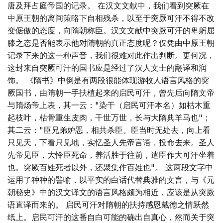
唐及拜占庭帝国的记录。 在汉文文献中，我们看到突厥在
中原王朝的离间策略下自相残杀，以至于突厥可汗不得不改
变倨傲的态度，向隋朝称臣。汉文文献中突厥可汗的卑躬屈
膝之态是否能表示他对隋朝的真正态度呢？仅凭由中原王朝
记录下来的这一种声音，我们很难对此作出判断。更何况，
这封来自突厥可汗的国书应是经过了汉人文士的翻译和润
饰。 《隋书》中倒是有两段很能体现游牧人语言风格的突
厥国书，由隋朝一手扶植起来的启民可汗，曾先后向隋文帝
与隋炀帝上表，其一云："染干（启民可汗本名）如枯木重
起枝叶，枯骨重生皮肉，千世万世，长与大隋典羊马也"；
其二云："臣兄弟妒恶，相共杀臣。臣当时无处去，向上看
只见天，下看只见地，实忆圣人先帝言语，投命去来。圣人
先帝见臣，大怜臣死命，养活胜于往前，遣臣作大可汗坐着
也。突厥百姓死者以外，还聚集作百姓也"。 这两段文字中
运用了种种的譬喻，以平实的白话代替典雅的文言，与《元
朝秘史》中的汉文译文的语言风格颇为相近，应该是从突厥
语直译而来的。 启民可汗对隋朝的扶持感恩戴德之情跃然
纸上。启民可汗的这番自白可能的确出自真心，然而关于突