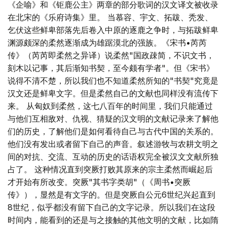
《企喻》和《钜鹿公主》两章的部分歌词的汉文译文被收录
在北宋的《乐府诗集》里。 当慕容、宇文、拓跋、秃发、
乞伏这些鲜卑部落先后卷入中原的逐鹿之争时，与拓跋鲜卑
渊源颇深的柔然逐渐成为雄踞漠北的强族。《宋书•芮芮
传》（芮芮即柔然之异译）说柔然"国政疎简，不识文书，
刻木以记事，其后渐知书契，至今颇有学者"。但《宋书》
说得不清不楚，所以我们也不知道柔然所知的"书契"究竟是
汉文还是鲜卑文字。但是柔然自己的文献也同样没有流传下
来。 从匈奴到柔然，这七八百年的时间里，我们只能通过
与他们互相敌对、仇视、猜疑的汉文明的文献记录来了解他
们的历史，了解他们是如何看待自己与古代中国的关系的。
他们没有发出或者留下自己的声音。叙述游牧与农耕文明之
间的对抗、交流、互动的历史的话语权完全被汉文文献所独
占了。 这种情况直到突厥打败其原来的宗主柔然而崛起后
才开始有所改变。突厥"其书字类胡"（《周书•突厥
传》），显然是有文字的。但是突厥自公元6世纪兴起直到
8世纪，似乎都没有留下自己的文字记录。所以我们在这段
时间内，能看到的还是与之接触的其他文明的文献，比如隋