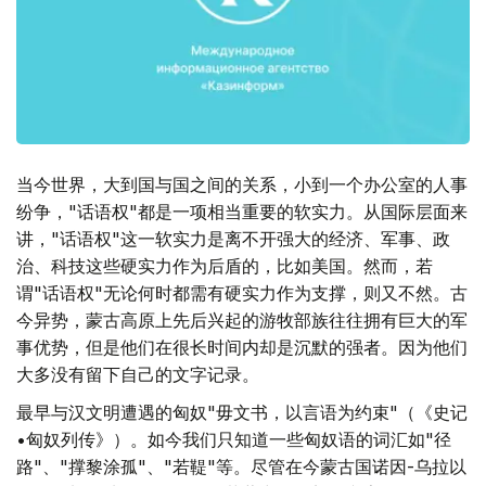
当今世界，大到国与国之间的关系，小到一个办公室的人事
纷争，"话语权"都是一项相当重要的软实力。从国际层面来
讲，"话语权"这一软实力是离不开强大的经济、军事、政
治、科技这些硬实力作为后盾的，比如美国。然而，若
谓"话语权"无论何时都需有硬实力作为支撑，则又不然。古
今异势，蒙古高原上先后兴起的游牧部族往往拥有巨大的军
事优势，但是他们在很长时间内却是沉默的强者。因为他们
大多没有留下自己的文字记录。
最早与汉文明遭遇的匈奴"毋文书，以言语为约束"（《史记
•匈奴列传》）。如今我们只知道一些匈奴语的词汇如"径
路"、"撑黎涂孤"、"若鞮"等。尽管在今蒙古国诺因-乌拉以