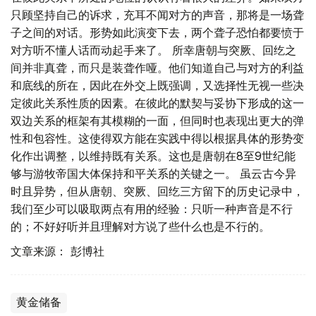
只顾坚持自己的诉求，充耳不闻对方的声音，那将是一场聋
子之间的对话。形势如此演变下去，两个聋子恐怕都要愤于
对方听不懂人话而动起手来了。 所幸唐朝与突厥、回纥之
间并非真聋，而只是装聋作哑。他们知道自己与对方的利益
和底线的所在，因此在外交上既强调，又选择性无视一些决
定彼此关系性质的因素。在彼此的默契与妥协下形成的这一
双边关系的框架有其模糊的一面，但同时也表现出更大的弹
性和包容性。这使得双方能在实践中得以根据具体的形势变
化作出调整，以维持既有关系。这也是唐朝在8至9世纪能
够与游牧帝国大体保持和平关系的关键之一。 虽云古今异
时且异势，但从唐朝、突厥、回纥三方留下的历史记录中，
我们至少可以吸取两点有用的经验：只听一种声音是不行
的；不好好听并且理解对方说了些什么也是不行的。
文章来源： 彭博社
黄金储备