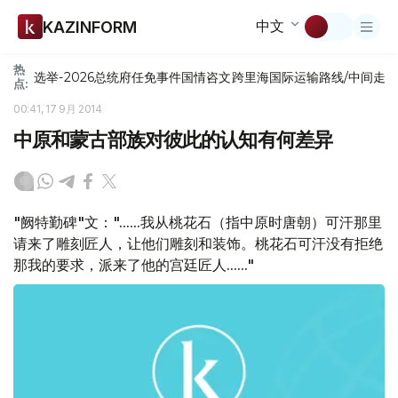
中文
KAZINFORM
热
选举-2026
总统府
任免
事件
国情咨文
跨里海国际运输路线/中间走
点:
00:41, 17 9月 2014
中原和蒙古部族对彼此的认知有何差异
"阙特勤碑"文："......我从桃花石（指中原时唐朝）可汗那里
请来了雕刻匠人，让他们雕刻和装饰。桃花石可汗没有拒绝
那我的要求，派来了他的宫廷匠人......"