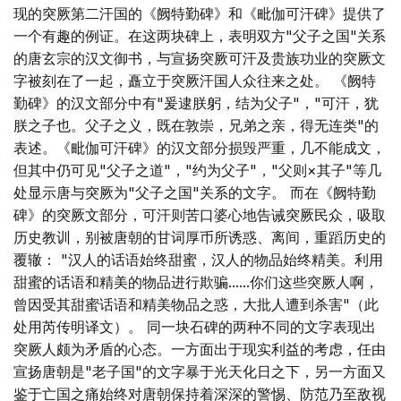
现的突厥第二汗国的《阙特勤碑》和《毗伽可汗碑》提供了
一个有趣的例证。在这两块碑上，表明双方"父子之国"关系
的唐玄宗的汉文御书，与宣扬突厥可汗及贵族功业的突厥文
字被刻在了一起，矗立于突厥汗国人众往来之处。 《阙特
勤碑》的汉文部分中有"爰逮朕躬，结为父子"，"可汗，犹
朕之子也。父子之义，既在敦崇，兄弟之亲，得无连类"的
表述。《毗伽可汗碑》的汉文部分损毁严重，几不能成文，
但其中仍可见"父子之道"，"约为父子"，"父则×其子"等几
处显示唐与突厥为"父子之国"关系的文字。 而在《阙特勤
碑》的突厥文部分，可汗则苦口婆心地告诫突厥民众，吸取
历史教训，别被唐朝的甘词厚币所诱惑、离间，重蹈历史的
覆辙： "汉人的话语始终甜蜜，汉人的物品始终精美。利用
甜蜜的话语和精美的物品进行欺骗......你们这些突厥人啊，
曾因受其甜蜜话语和精美物品之惑，大批人遭到杀害"（此
处用芮传明译文）。 同一块石碑的两种不同的文字表现出
突厥人颇为矛盾的心态。一方面出于现实利益的考虑，任由
宣扬唐朝是"老子国"的文字暴于光天化日之下，另一方面又
鉴于亡国之痛始终对唐朝保持着深深的警惕、防范乃至敌视