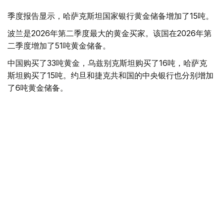
季度报告显示，哈萨克斯坦国家银行黄金储备增加了15吨。
波兰是2026年第二季度最大的黄金买家。该国在2026年第
二季度增加了51吨黄金储备。
中国购买了33吨黄金，乌兹别克斯坦购买了16吨，哈萨克
斯坦购买了15吨。约旦和捷克共和国的中央银行也分别增加
了6吨黄金储备。
全球各国央行在第二季度共购买了约289吨黄金，比2025年
同期增长了62%。去年同期，黄金购买量约为178吨。
世界黄金协会称，黄金需求的增长受到地缘政治不确定性、
本季度贵金属价格下跌，以及各国寻求国际储备多元化等因
素的影响。
根据该协会进行的一项调查，89%的央行行长预计未来一
年全球黄金储备量将会增加。45%的受访者表示，他们的
国家计划增加黄金储备。