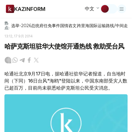
中文
KAZINFORM
热
选举-2026
总统府
任免
事件
国情咨文
跨里海国际运输路线/中间走
点:
13:12, 17 9月 2014
哈萨克斯坦驻华大使馆开通热线 救助受台风
哈通社北京9月17日电，据哈通社驻华记者报道，自当地时
间（下同）16日台风"海鸥"登陆以来，中国东南部受灾人数
已超百万，目前尚未获悉哈萨克斯坦公民受灾消息。