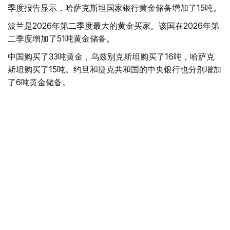
季度报告显示，哈萨克斯坦国家银行黄金储备增加了15吨。
波兰是2026年第二季度最大的黄金买家。该国在2026年第
二季度增加了51吨黄金储备。
中国购买了33吨黄金，乌兹别克斯坦购买了16吨，哈萨克
斯坦购买了15吨。约旦和捷克共和国的中央银行也分别增加
了6吨黄金储备。
全球各国央行在第二季度共购买了约289吨黄金，比2025年
同期增长了62%。去年同期，黄金购买量约为178吨。
世界黄金协会称，黄金需求的增长受到地缘政治不确定性、
本季度贵金属价格下跌，以及各国寻求国际储备多元化等因
素的影响。
根据该协会进行的一项调查，89%的央行行长预计未来一
年全球黄金储备量将会增加。45%的受访者表示，他们的
国家计划增加黄金储备。