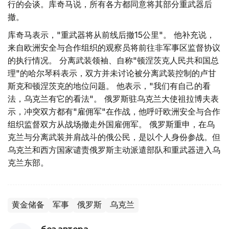
行的会谈。库奇马说，所有各方都同意将其部分重武器后
撤。
库奇马表示，"重武器将从前线后撤15公里"。 他补充说，
来自欧洲安全与合作组织的观察员将前往非军事区监督协议
的执行情况。 分离武装领袖、自称"顿涅茨克人民共和国总
理"的哈尔琴科表示，双方并未讨论被分离武装控制的卢甘
斯克和顿涅茨克的地位问题。 他表示，"我们有自己的看
法，乌克兰有它的看法"。 俄罗斯驻乌克兰大使祖拉博夫表
示，冲突双方都有"雇佣军"在作战，他呼吁欧洲安全与合作
组织监督双方从战场撤走外国雇佣军。 俄罗斯重申，在乌
克兰与分离武装并肩战斗的俄公民，是以个人身份参战。但
乌克兰和西方国家谴责俄罗斯主动派遣部队和重武器进入乌
克兰东部。
黄金储备
军事
俄罗斯
乌克兰