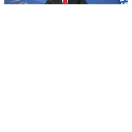
Фото: x.com / @IsraeliPM
内塔尼亚胡表示，其正指示以军士兵采取一切必要措施，以
保护自身以及以色列的安全。
内塔尼亚胡还称，美国总统特朗普及其团队认为他们能够迫
使哈马斯解除武装并实现加沙地带的去军事化，并向以方发
送了一份协议草案，但以方并未对此表示赞同。
此外，内塔尼亚胡强调：“这不是我们的草案。我们已经提
交了修改意见。顺便说一句，我们是在媒体对此事展开大肆
宣传之前就提交了意见。这就是我们的立场。”
美国总统特朗普7月30日在社交媒体发文称，美国发起的所
谓“和平委员会”已达成一项关于“全面解除”巴勒斯坦伊斯兰
抵抗运动（哈马斯）武装的协议。该协议将分阶段实施，随