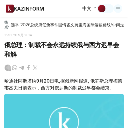
中文
KAZINFORM
热
选举-2026
总统府
任免
事件
国情咨文
跨里海国际运输路线/中间走
点:
15:51, 20 9月 2014
俄总理：制裁不会永远持续俄与西方迟早会
和解
哈通社阿斯塔纳9月20日电,据俄新网报道, 俄罗斯总理梅德
韦杰夫日前表示，西方对俄罗斯的制裁迟早都会结束。