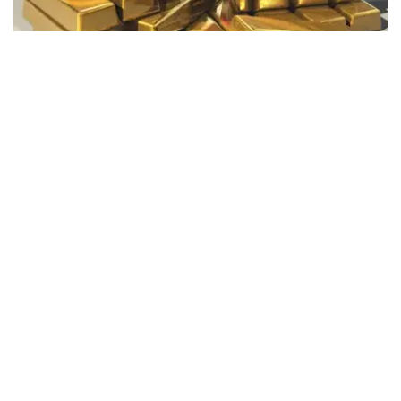
Фото: Pixabay
据哈萨克斯坦国家银行公布的数据，目前1克黄金价格为
61889.33坚戈。
相比一周前的61925.12坚戈，每克下跌35.79坚戈。
世界黄金协会数据显示，2026年上半年国际黄金市场波动
明显。今年1月，国际金价曾12次刷新历史纪录，最高升至
每金衡盎司5405美元；但到6月，金价一度回落至每金衡盎
司4002美元。
世界黄金协会表示，下半年黄金价格走势将主要受到地缘政
治局势、利率变化以及投资者市场情绪等因素影响。
在当前市场环境保持不变的情况下，预计到今年年底，国际