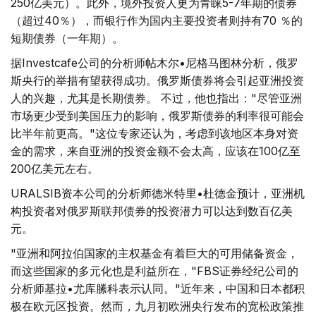
250亿美元）。此外，境外投资人更为青睐5-7年期的债券
（超过40％），而银行作为国内主要投资者则持有70 ％的
短期债券（一年期）。
据Investcafe公司的分析师帖木尔•尼格马图林分析，俄罗
斯央行的举措有望获得成功。俄罗斯债券将会引起亚洲投资
人的兴趣，尤其是长期债券。 不过，他也指出："尽管亚洲
市场更少受到美国压力的影响，俄罗斯债券的利率很可能会
比半年前更高。"这位专家还认为，考虑到该地区本身对资
金的需求，来自亚洲的投资金额不会太高，应该在100亿至
200亿美元左右。
URALSIB资本公司的分析师德米特里•杜德金预计，亚洲机
构投资者对俄罗斯联邦债券的投资潜力可以达到数百亿美
元。
"亚洲和阿拉伯国家的主权基金有着巨大的可用储备资金，
而这些国家的多元化也是利益所在，"FBS证券经纪公司的
分析师基拉•尤库縢科表示认同。"近年来，中国和日本都积
极在欧元区投资。然而，九月初欧洲央行发布的宽松政策推