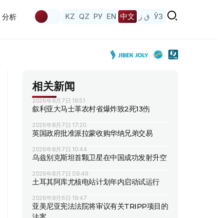
KZ
QZ
РУ
EN
中文
ق ز
ЎЗ
分析
相关新闻
2026年8月7日 19:51
叙利亚大马士革农村省爆炸致2死13伤
2026年8月7日 17:20
英国政府批准派拉蒙收购华纳兄弟交易
2026年8月7日 10:44
乌兹别克斯坦首颗卫星在中国成功发射升空
2026年8月7日 09:49
土耳其阿库尤核电站计划年内启动试运行
2026年8月6日 19:47
亚美尼亚宪法法院将审议有关TRIPP项目的
法案