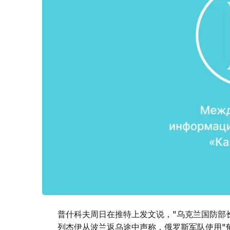
普什科夫周日在推特上发文说，"乌克兰国防部
列杰伊从波兰返乌途中声称，俄罗斯军队使用"