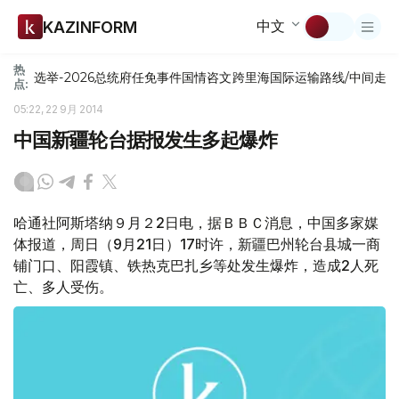
中文
KAZINFORM
热
选举-2026
总统府
任免
事件
国情咨文
跨里海国际运输路线/中间走
点:
05:22, 22 9月 2014
中国新疆轮台据报发生多起爆炸
哈通社阿斯塔纳９月２2日电，据ＢＢＣ消息，中国多家媒
体报道，周日（9月21日）17时许，新疆巴州轮台县城一商
铺门口、阳霞镇、铁热克巴扎乡等处发生爆炸，造成2人死
亡、多人受伤。