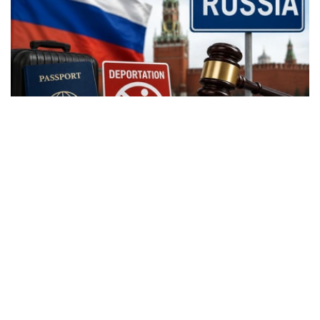
Фото: Kazinform
根据新修订的《俄罗斯联邦行政违法法典》，外国公民实施
相关行政违法行为时，除罚款外，还可能被处以行政驱逐出
境处罚。
根据法律规定，外国公民如参与未经批准的集会活动，以及
实施拒不服从执法人员、轻微流氓行为、妨碍道路交通、歧
视行为、在边境地区拒不服从管理等行政违法行为，均可能
面临被驱逐出境。