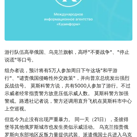
游行队伍高举俄国、乌克兰旗帜，高呼"不要战争"、"停止
说谎"等口号。
组办者说，预计将有5万人参加周日下午这场"和平游
行"、"谴责俄国侵略性外交政策"，并向普京总统发出强烈
反战信号。 莫斯科警方说，共有5000人参加了游行。不过
示威者经常指责警方故意压低示威人数。 莫斯科警方加强
警戒。路透社记者说，警方还调用直升飞机在莫斯科市中心
上空巡视。
但迄今为止没有出现严重暴力。 同一天（21日），圣彼得
堡等其他俄罗斯城市也发生类似示威活动。 乌克兰指责俄
罗斯向东部地区反叛力量提供武装、派遣俄国士兵进入乌克