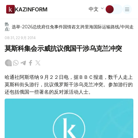
中文
KAZINFORM
热
选举-2026
总统府
任免
事件
国情咨文
跨里海国际运输路线/中间走
点:
08:31, 22 9月 2014
莫斯科集会示威抗议俄国干涉乌克兰冲突
哈通社阿斯塔纳９月２２日电，据ＢＢＣ报道，数千人走上
莫斯科街头游行，抗议俄罗斯干涉乌克兰冲突。参加游行的
还包括俄国一些著名的反对派活动人士。