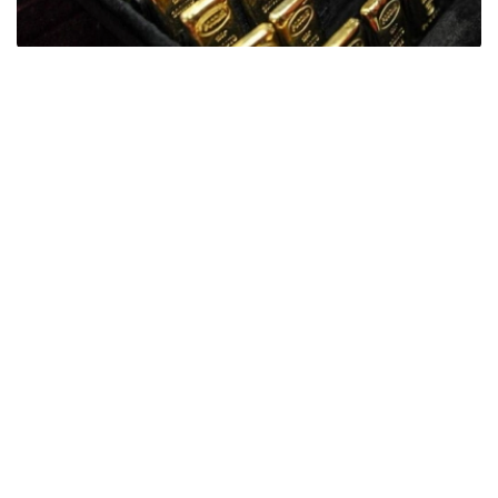
Фото: ӨзА
季度报告显示，哈萨克斯坦国家银行黄金储备增加了15吨。
波兰是2026年第二季度最大的黄金买家。该国在2026年第
二季度增加了51吨黄金储备。
中国购买了33吨黄金，乌兹别克斯坦购买了16吨，哈萨克
斯坦购买了15吨。约旦和捷克共和国的中央银行也分别增加
了6吨黄金储备。
全球各国央行在第二季度共购买了约289吨黄金，比2025年
同期增长了62%。去年同期，黄金购买量约为178吨。
世界黄金协会称，黄金需求的增长受到地缘政治不确定性、
本季度贵金属价格下跌，以及各国寻求国际储备多元化等因
素的影响。
根据该协会进行的一项调查，89%的央行行长预计未来一