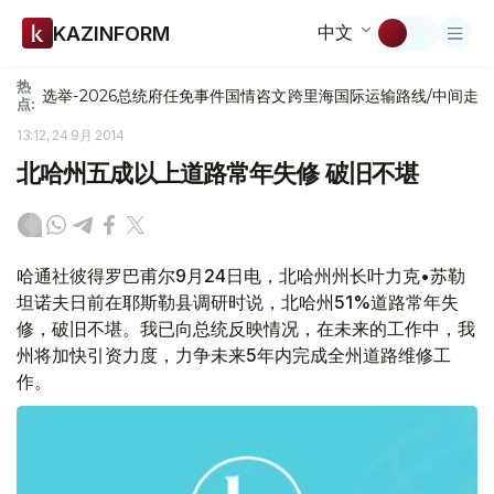
中文
KAZINFORM
热
选举-2026
总统府
任免
事件
国情咨文
跨里海国际运输路线/中间走
点:
13:12, 24 9月 2014
北哈州五成以上道路常年失修 破旧不堪
哈通社彼得罗巴甫尔9月24日电，北哈州州长叶力克•苏勒
坦诺夫日前在耶斯勒县调研时说，北哈州51%道路常年失
修，破旧不堪。我已向总统反映情况，在未来的工作中，我
州将加快引资力度，力争未来5年内完成全州道路维修工
作。