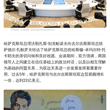
Photo credit: primeminister.kz
哈萨克斯坦总理沃勒扎斯·别克帖诺夫向吉尔吉斯斯坦总统
萨德尔·扎帕罗夫转达了哈萨克斯坦总统哈斯穆-卓玛尔特·托
卡耶夫的亲切问候和良好祝愿。会谈期间，双方强调，两国
领导人之间建立在信任基础上的政治对话，以及以相互理解
为基础的同盟关系，为双边关系进一步发展发挥着重要作
用。过去5年，哈萨克斯坦与吉尔吉斯斯坦双边贸易额增长
一倍，达到22亿美元。