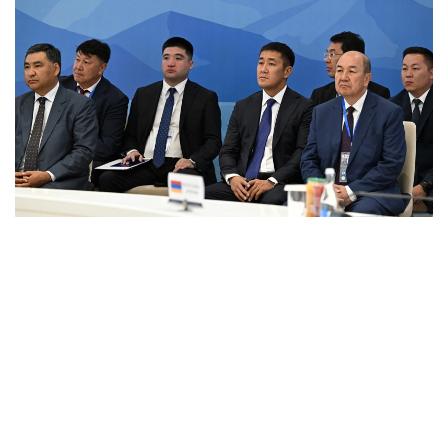
Фото: primeminister.kz
本次欧亚政府间理事会会议最终签署了六项文件。其中包括
《欧亚经济联盟货物电子贸易协定》。该协定的实施将有助
于推动电子商务快速发展，拓展企业合作空间，并为各方进
入伙伴国市场创造更加有利的条件。此外，会议还签署了关
于相互承认欧亚经济联盟成员国学术头衔相关文件的协议，
并通过了关于进一步发展合作的一系列决议。
据悉，下一次欧亚政府间理事会会议将于10月1日至2日在白