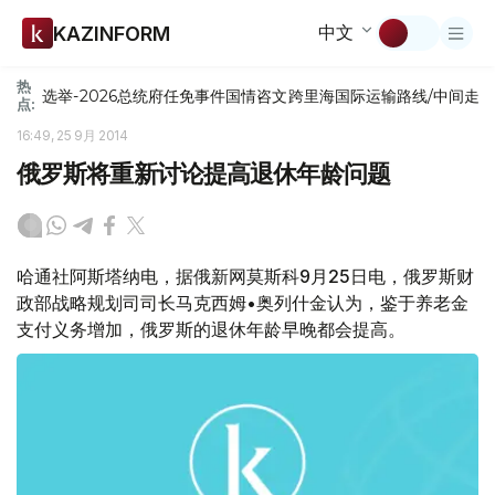
中文
KAZINFORM
热
选举-2026
总统府
任免
事件
国情咨文
跨里海国际运输路线/中间走
点:
16:49, 25 9月 2014
俄罗斯将重新讨论提高退休年龄问题
哈通社阿斯塔纳电，据俄新网莫斯科9月25日电，俄罗斯财
政部战略规划司司长马克西姆•奥列什金认为，鉴于养老金
支付义务增加，俄罗斯的退休年龄早晚都会提高。