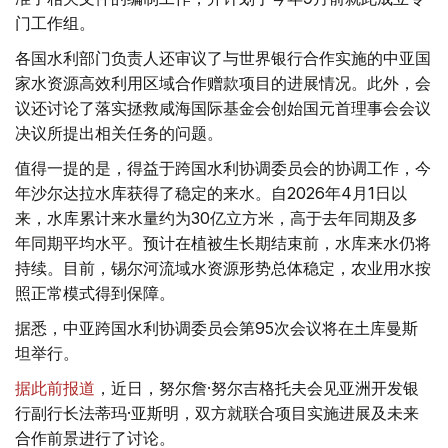
门工作组。
各国水利部门负责人还审议了与世界银行合作实施的中亚国
家水资源高效利用区域合作赠款项目的进展情况。此外，会
议还讨论了落实拯救咸海国际基金会创始国元首理事会会议
决议所提出相关任务的问题。
值得一提的是，得益于跨国水利协调委员会的协调工作，今
年沙尔达拉水库获得了稳定的来水。自2026年4月1日以
来，水库累计来水量约为30亿立方米，高于去年同期及多
年同期平均水平。预计在植被生长期结束前，水库来水仍将
持续。目前，锡尔河流域水资源形势总体稳定，农业用水按
照正常模式得到保障。
据悉，中亚跨国水利协调委员会第95次会议将在土库曼斯
坦举行。
据此前报道
，近日，努尔詹·努尔吉格托夫会见亚洲开发银
行副行长法蒂玛·亚斯明，双方就联合项目实施进展及未来
合作前景进行了讨论。