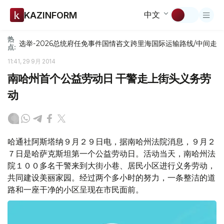
中文
KAZINFORM
热
选举-2026
总统府
任免
事件
国情咨文
跨里海国际运输路线/中间走
点:
11:41, 29 9月 2014
南哈州首个公益劳动日 干警走上街头义务劳
动
哈通社阿斯塔纳９月２９日电，据南哈州法院消息，９月２
７日是哈萨克斯坦第一个公益劳动日。活动当天，南哈州法
院１００多名干警来到大街小巷、居民小区进行义务劳动，
共同建设美丽家园。经过两个多小时的努力，一条整洁的道
路和一座干净的小区呈现在市民面前。