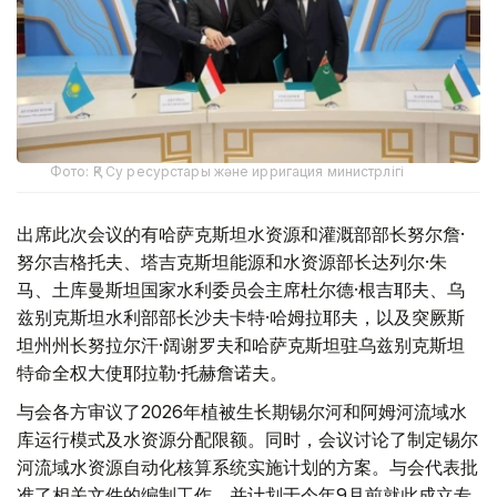
Фото: ҚР Су ресурстары және ирригация министрлігі
出席此次会议的有哈萨克斯坦水资源和灌溉部部长努尔詹·
努尔吉格托夫、塔吉克斯坦能源和水资源部长达列尔·朱
马、土库曼斯坦国家水利委员会主席杜尔德·根吉耶夫、乌
兹别克斯坦水利部部长沙夫卡特·哈姆拉耶夫，以及突厥斯
坦州州长努拉尔汗·阔谢罗夫和哈萨克斯坦驻乌兹别克斯坦
特命全权大使耶拉勒·托赫詹诺夫。
与会各方审议了2026年植被生长期锡尔河和阿姆河流域水
库运行模式及水资源分配限额。同时，会议讨论了制定锡尔
河流域水资源自动化核算系统实施计划的方案。与会代表批
准了相关文件的编制工作，并计划于今年9月前就此成立专