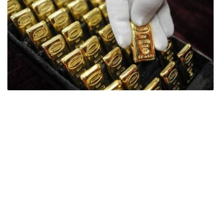
Фото: ӨзА
季度报告显示，哈萨克斯坦国家银行黄金储备增加了15吨。
波兰是2026年第二季度最大的黄金买家。该国在2026年第
二季度增加了51吨黄金储备。
中国购买了33吨黄金，乌兹别克斯坦购买了16吨，哈萨克
斯坦购买了15吨。约旦和捷克共和国的中央银行也分别增加
了6吨黄金储备。
全球各国央行在第二季度共购买了约289吨黄金，比2025年