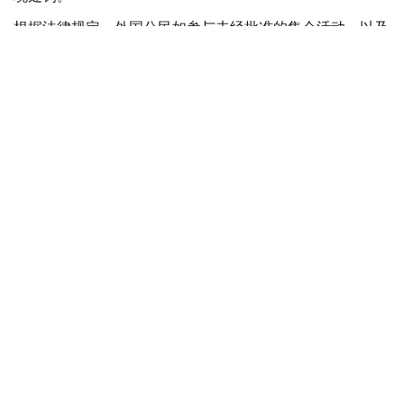
根据法律规定，外国公民如参与未经批准的集会活动，以及
实施拒不服从执法人员、轻微流氓行为、妨碍道路交通、歧
视行为、在边境地区拒不服从管理等行政违法行为，均可能
面临被驱逐出境。
此外，涉及极端主义活动和传播被禁止信息的部分违法行
为，也被纳入适用范围，包括侮辱宗教象征、煽动仇恨或敌
意、展示极端主义或纳粹标志、传播极端主义材料，以及利
用媒体传播危险信息等。
新法律还规定，具有未撤销或未消除刑事犯罪记录的外国公
民，将被拒绝获得俄罗斯国籍、临时居留许可或永久居留许
可。如相关证件此前已获签发，一旦发现申请人存在未消除
的犯罪记录，有关证件将被撤销。
与此同时，俄罗斯还提高了对违反移民管理规定行为的处罚
力度，包括非法入境、违反居留规定、外国公民非法就业以
及非法雇佣外国劳动力等行为的罚款标准。
根据法律规定，该法将在正式公布90天后生效。