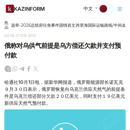
中文
KAZINFORM
热
选举-2026
总统府
任免
事件
国情咨文
跨里海国际运输路线/中间走
点:
04:38, 01 10月 2014
俄称对乌供气前提是乌方偿还欠款并支付预
付款
哈通社10月1日电，据新华网报道，俄罗斯能源部长诺瓦克
９月３０日表示，俄罗斯恢复向乌克兰供应天然气的前提条
件是乌克兰偿还部分欠款２０亿美元，同时支付１９亿美元
新供应天然气预付款。