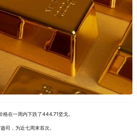
价格在一周内下跌了444.71坚戈。
元/盎司，为近七周来首次。