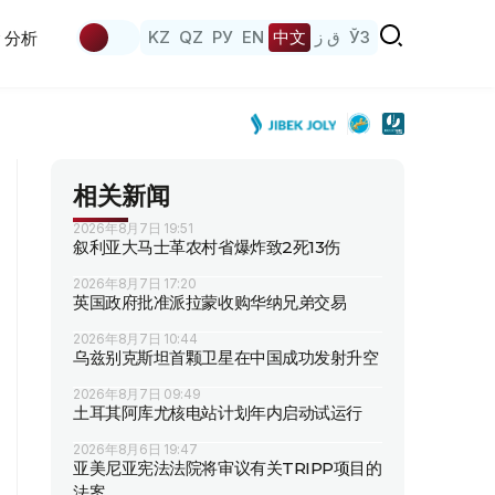
KZ
QZ
РУ
EN
中文
ق ز
ЎЗ
分析
相关新闻
2026年8月7日 19:51
叙利亚大马士革农村省爆炸致2死13伤
2026年8月7日 17:20
英国政府批准派拉蒙收购华纳兄弟交易
2026年8月7日 10:44
乌兹别克斯坦首颗卫星在中国成功发射升空
2026年8月7日 09:49
土耳其阿库尤核电站计划年内启动试运行
2026年8月6日 19:47
亚美尼亚宪法法院将审议有关TRIPP项目的
法案