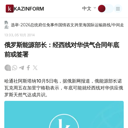
中文
KAZINFORM
热
选举-2026
总统府
任免
事件
国情咨文
跨里海国际运输路线/中间走
点:
13:33, 05 10月 2014
俄罗斯能源部长：经西线对华供气合同年底
前或签署
哈通社阿斯塔纳10月5日电，据俄新网报道，俄能源部长诺
瓦克周五在加里宁格勒表示，年底可能就经西线对华供应俄
罗斯天然气达成共识。