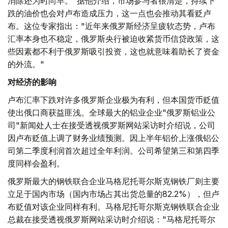
消除还为时尚早。"据他介绍，市场参与者很清楚，持续下
跌的油价也会对卢布造成压力，这一点也会推动其看贬卢
布。这位专家指出："近年来俄罗斯经济呈疲软态势，卢布
汇率本身也不稳定，俄罗斯央行被迫收紧货币信贷政策，这
些因素都不利于俄罗斯吸引投资，这也就意味着助长了资金
的外流。"
对经济的影响
卢布汇率下跌对许多俄罗斯企业极为有利，但本国货币贬值
使出俄口商获益匪浅。全球最大的铝业企业"俄罗斯铝业公
司"新闻处人士在接受透视俄罗斯网站采访时介绍说，公司
因卢布贬值上调了财务业绩预测。因上半年铝价上涨俄铝公
司第二季度利润首次超过全年利润。公司希望第三和第四季
度同样会盈利。
俄罗斯最大的钢铁联合企业马格尼托哥尔斯克钢铁厂则主要
立足于国内市场（国内市场占其出货总量的82.2%），但卢
布贬值对该企业同样有利。马格尼托哥尔斯克钢铁联合企业
总裁在接受透视俄罗斯网站采访时介绍说："马格尼托哥尔