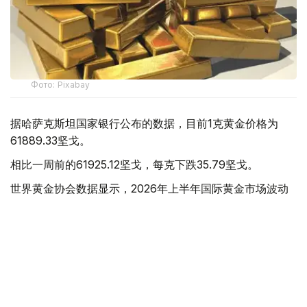
Фото: Pixabay
据哈萨克斯坦国家银行公布的数据，目前1克黄金价格为
61889.33坚戈。
相比一周前的61925.12坚戈，每克下跌35.79坚戈。
世界黄金协会数据显示，2026年上半年国际黄金市场波动
明显。今年1月，国际金价曾12次刷新历史纪录，最高升至
每金衡盎司5405美元；但到6月，金价一度回落至每金衡盎
司4002美元。
世界黄金协会表示，下半年黄金价格走势将主要受到地缘政
治局势、利率变化以及投资者市场情绪等因素影响。
在当前市场环境保持不变的情况下，预计到今年年底，国际