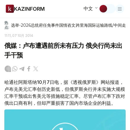
中文
KAZINFORM
热
选举-2026
总统府
任免
事件
国情咨文
跨里海国际运输路线/中间走
点:
11:11, 07 10月 2014
俄媒：卢布遭遇前所未有压力 俄央行尚未出
手干预
哈通社阿斯塔纳10月7日电，据《透视俄罗斯》网站报道，
卢布兑美元汇率创历史新低，但俄罗斯央行并未实施大规模
汇率干预或出售美元等措施稳定汇率。尽管卢布汇率下跌对
俄出口商有利，但却严重损害了国内市场企业的利益。