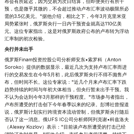
布会有所延迟，因为交易为次日结算，但即便央行有所干
预，也是微乎其微的，不会超过推动卢布汇率波动极限所必
需的3.5亿美元。"据他介绍，相比之下，今年3月克里米亚
局势紧张时，俄罗斯央行一日内干预资金就高达110亿美
元。这位专家指出，这是对俄罗斯政府公布的卢布转为浮动
汇率制的初次检验。
央行并未出手
俄罗斯Finam投资控股公司分析师安东•索罗科（Anton
Soroko）提供的数据显示，最近几次为支持卢布汇率而进
行的交易发生在今年5月初，此后俄罗斯央行不得不抛售卢
布，但时间不长。这位专家说："近几个月来卢布汇率下跌
趋势持续的时间与年初大体相当，但央行暂未出手干预。我
不认为会达到今年3月那样的干预程度。"市场参与者指出，
卢布所遭受的打击创下今年春季以来的纪录。彭博社曾报道
说，俄罗斯计划实行跨境资本流动管制，但俄罗斯央行随后
否认了这一消息。俄UFS IC公司分析师阿列克谢•科兹洛夫
（Alexey Kozlov）表示："目前谈卢布所遭受的打击已经