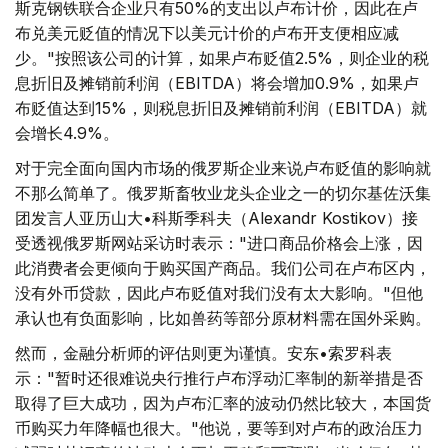
斯克钢铁联合企业只有50%的支出以卢布计价，因此在卢
布兑美元贬值的情况下以美元计价的卢布开支便相应减
少。"按照该公司的计算，如果卢布贬值2.5%，则企业的税
息折旧及摊销前利润（EBITDA）将会增加0.9%，如果卢
布贬值达到15%，则税息折旧及摊销前利润（EBITDA）就
会增长4.9%。
对于完全面向国内市场的俄罗斯企业来说卢布贬值的影响就
不那么简单了。俄罗斯畜牧业龙头企业之一的切尔基佐沃集
团发言人亚历山大•科斯季科夫（Alexandr Kostikov）接
受透视俄罗斯网站采访时表示："进口商品价格会上涨，因
此消费者会更倾向于购买国产商品。我们公司在卢布区内，
没有外币贷款，因此卢布贬值对我们没有太大影响。"但他
承认也有负面影响，比如兽药等部分原材料需在国外采购。
然而，金融分析师的评估则更为谨慎。安东•索罗科表
示："暂时还很难说央行推行卢布浮动汇率制的新举措是否
取得了巨大成功，因为卢布汇率的波动仍然比较大，本国货
币购买力年降幅也很大。"他说，要等到对卢布的政治压力