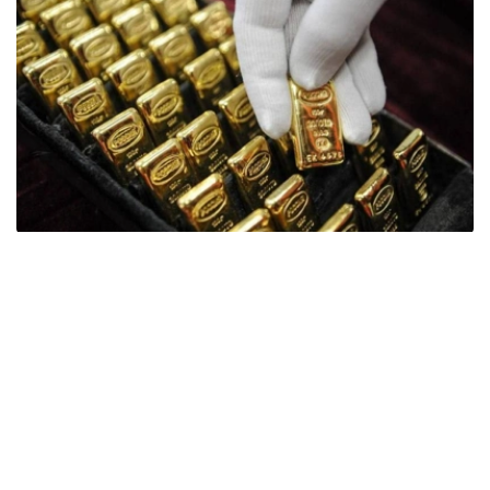
Фото: ӨзА
季度报告显示，哈萨克斯坦国家银行黄金储备增加了15吨。
波兰是2026年第二季度最大的黄金买家。该国在2026年第
二季度增加了51吨黄金储备。
中国购买了33吨黄金，乌兹别克斯坦购买了16吨，哈萨克
斯坦购买了15吨。约旦和捷克共和国的中央银行也分别增加
了6吨黄金储备。