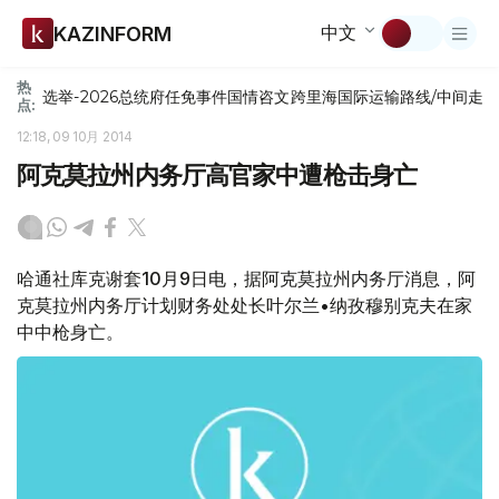
中文
KAZINFORM
热
选举-2026
总统府
任免
事件
国情咨文
跨里海国际运输路线/中间走
点:
12:18, 09 10月 2014
阿克莫拉州内务厅高官家中遭枪击身亡
哈通社库克谢套10月9日电，据阿克莫拉州内务厅消息，阿
克莫拉州内务厅计划财务处处长叶尔兰•纳孜穆别克夫在家
中中枪身亡。