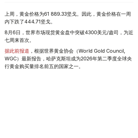
上周，黄金价格为61 889.33坚戈。因此，黄金价格在一周
内下跌了444.71坚戈。
8月6日，世界市场现货黄金盘中突破4300美元/盎司，为近
七周来首次。
据此前报道
，根据世界黄金协会（World Gold Council,
WGC）最新报告，哈萨克斯坦成为2026年第二季度全球央
行黄金购买量排名前五的国家之一。
季度报告显示，哈萨克斯坦国家银行黄金储备增加了15吨。
黄金储备
哈萨克斯坦
经济
金融
木合塔尔 哈力木拉
编译