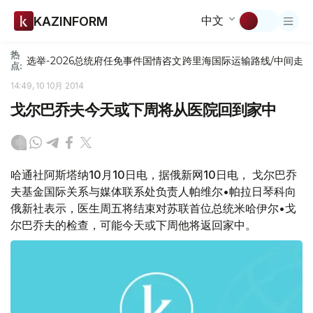
中文
KAZINFORM
热
选举-2026
总统府
任免
事件
国情咨文
跨里海国际运输路线/中间走
点:
14:49, 10 10月 2014
戈尔巴乔夫今天或下周将从医院回到家中
哈通社阿斯塔纳10月10日电，据俄新网10日电， 戈尔巴乔
夫基金国际关系与媒体联系处负责人帕维尔•帕拉日琴科向
俄新社表示，医生周五将结束对苏联首位总统米哈伊尔•戈
尔巴乔夫的检查，可能今天或下周他将返回家中。