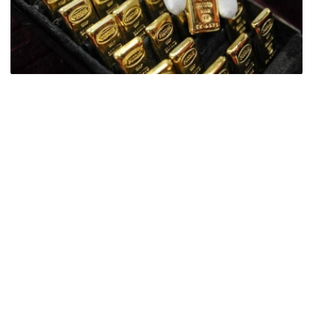
Фото: ӨзА
季度报告显示，哈萨克斯坦国家银行黄金储备增加了15吨。
波兰是2026年第二季度最大的黄金买家。该国在2026年第
二季度增加了51吨黄金储备。
中国购买了33吨黄金，乌兹别克斯坦购买了16吨，哈萨克
斯坦购买了15吨。约旦和捷克共和国的中央银行也分别增加
了6吨黄金储备。
全球各国央行在第二季度共购买了约289吨黄金，比2025年
同期增长了62%。去年同期，黄金购买量约为178吨。
世界黄金协会称，黄金需求的增长受到地缘政治不确定性、
本季度贵金属价格下跌，以及各国寻求国际储备多元化等因