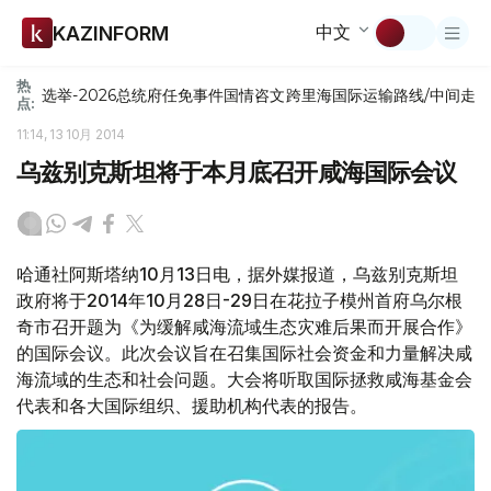
中文
KAZINFORM
热
选举-2026
总统府
任免
事件
国情咨文
跨里海国际运输路线/中间走
点:
11:14, 13 10月 2014
乌兹别克斯坦将于本月底召开咸海国际会议
哈通社阿斯塔纳10月13日电，据外媒报道，乌兹别克斯坦
政府将于2014年10月28日-29日在花拉子模州首府乌尔根
奇市召开题为《为缓解咸海流域生态灾难后果而开展合作》
的国际会议。此次会议旨在召集国际社会资金和力量解决咸
海流域的生态和社会问题。大会将听取国际拯救咸海基金会
代表和各大国际组织、援助机构代表的报告。