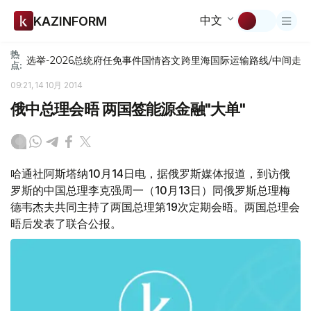
中文
KAZINFORM
热
选举-2026
总统府
任免
事件
国情咨文
跨里海国际运输路线/中间走
点:
09:21, 14 10月 2014
俄中总理会晤 两国签能源金融"大单"
哈通社阿斯塔纳10月14日电，据俄罗斯媒体报道，到访俄
罗斯的中国总理李克强周一（10月13日）同俄罗斯总理梅
德韦杰夫共同主持了两国总理第19次定期会晤。两国总理会
晤后发表了联合公报。