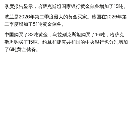
季度报告显示，哈萨克斯坦国家银行黄金储备增加了15吨。
波兰是2026年第二季度最大的黄金买家。该国在2026年第
二季度增加了51吨黄金储备。
中国购买了33吨黄金，乌兹别克斯坦购买了16吨，哈萨克
斯坦购买了15吨。约旦和捷克共和国的中央银行也分别增加
了6吨黄金储备。
全球各国央行在第二季度共购买了约289吨黄金，比2025年
同期增长了62%。去年同期，黄金购买量约为178吨。
世界黄金协会称，黄金需求的增长受到地缘政治不确定性、
本季度贵金属价格下跌，以及各国寻求国际储备多元化等因
素的影响。
根据该协会进行的一项调查，89%的央行行长预计未来一
年全球黄金储备量将会增加。45%的受访者表示，他们的
国家计划增加黄金储备。