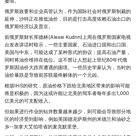
萎缩。
俄罗斯政要和企业高管认为，作为国际社会对俄罗斯制裁的
延伸，沙特正在推低油价，目的是打击高度依赖石油出口的
俄罗斯经济以及普京。
前俄罗斯财长库德林(Alexei Kudrin)上周在俄罗斯国家电视
台发表讲话时暗示，一些主要国家、石油进口国和出口国、
美国与中东，可能达成了某种形式的协议：提高石油产量，
同时将油价维持在低位。这不禁让人想起上世纪80年代俄
罗斯因油价大跌而遭遇的困境。一些历史学家认为，当时的
油价暴跌是导致前苏联最终解体的一个元凶。
根据IHS的研究，原油价格下跌给北美地区带来的影响可能
将是积极的，因为这或许能让北美的驾车者每年多出1,000
亿美元的可支配收入。
但如果进行作业的钻井数量越来越少，则可能会导致部分地
区的经济受到影响，例如美国德克萨斯州的米德兰和油砂之
乡--加拿大艾伯塔省的麦克默里堡。