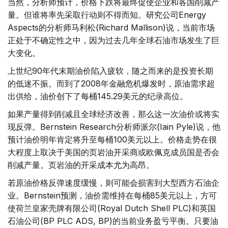
当然，分析师预计，价格下跌将最终促使企业和各国削减产
量。但谁将率先采取行动则不得而知。研究公司Energy
Aspects的分析师马利松(Richard Mallison)说，当前市场
正处于不确定性之中，因为过去几年全球石油市场发生了巨
大变化。
上世纪90年代末期油价陷入疲软，随之而来的是投资长期
的低迷不振。而到了2008年金融危机爆发时，原油需求超
出供给，油价创下了每桶145.29美元的纪录高位。
如果产量得到削减且全球经济改善，那么这一次油价或将实
现反弹。Bernstein Research分析师派尔(Iain Pyle)说，他
预计油价明年肯定将升至每桶100美元以上。价格走势在很
大程度上取决于美国的页岩油开采商或欧佩克成员国是否会
削减产量。页岩油的开采成本尤为高昂。
若原油价格反弹速度缓慢，则可能会损害到大型西方石油企
业。Bernstein预测，油价需维持在每桶85美元以上，方可
使荷兰皇家壳牌有限公司(Royal Dutch Shell PLC)和英国
石油公司(BP PLC ADS, BP)的当前业务盈亏平衡。只要油