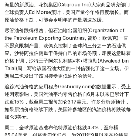
海量的新原油。花旗集团(Citigroup Inc)大宗商品研究部门
全球负责人Ed Morse预计，美国产量今年将再度增长。而
原油价格下跌，可能会令明年的产量增速放缓。
尽管油价跌得很凶，但石油输出国组织(Organization of
the Petroleum Exporting Countries, 简称：欧佩克)一直
不愿意限制产量。欧佩克控制了全球约三分之一的石油供
应。沙特阿拉伯侧重于保持自己的市场份额，即便这意味着
价格下调，沙特王子阿尔瓦利德•本•塔拉勒(Alwaleed bin
Talal)周二写给该国石油大臣的一封信强化了这一立场。伊
朗周二也发出了该国接受更低油价的信号。
追踪汽油价格的应用程序Gasbuddy.com的数据显示，受上
述因素影响，美国汽油平均零售价格自6月末以来已累计下
跌近15%，截至周二报每加仑3.17美元。许多分析师预计，
如果原油价格继续下跌，美国许多地区的汽油价格将跌破每
加仑3美元。
周二，全球原油基准布伦特原油价格跌4.3%，至每桶
85.04美元，创将近四年低点，为2011年9月以来布伦特原