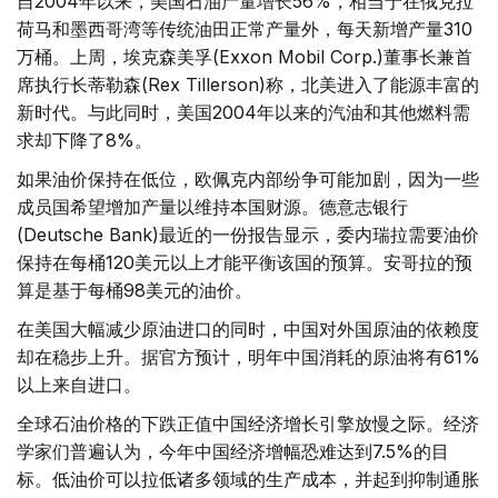
自2004年以来，美国石油产量增长56%，相当于在俄克拉
荷马和墨西哥湾等传统油田正常产量外，每天新增产量310
万桶。上周，埃克森美孚(Exxon Mobil Corp.)董事长兼首
席执行长蒂勒森(Rex Tillerson)称，北美进入了能源丰富的
新时代。与此同时，美国2004年以来的汽油和其他燃料需
求却下降了8%。
如果油价保持在低位，欧佩克内部纷争可能加剧，因为一些
成员国希望增加产量以维持本国财源。德意志银行
(Deutsche Bank)最近的一份报告显示，委内瑞拉需要油价
保持在每桶120美元以上才能平衡该国的预算。安哥拉的预
算是基于每桶98美元的油价。
在美国大幅减少原油进口的同时，中国对外国原油的依赖度
却在稳步上升。据官方预计，明年中国消耗的原油将有61%
以上来自进口。
全球石油价格的下跌正值中国经济增长引擎放慢之际。经济
学家们普遍认为，今年中国经济增幅恐难达到7.5%的目
标。低油价可以拉低诸多领域的生产成本，并起到抑制通胀