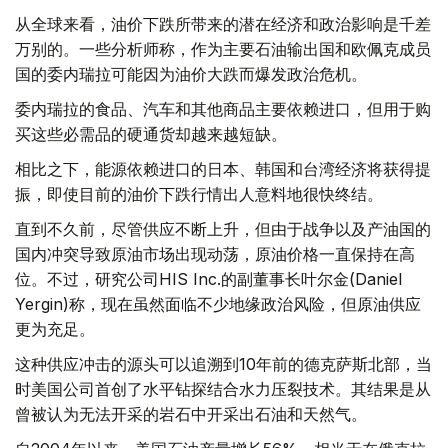
从全球来看，油价下跌所带来的潜在经济和政治影响是千差
万别的。一些分析师称，作为主要石油输出国和欧佩克成员
国的委内瑞拉可能因为油价大跌而爆发政治危机。
委内瑞拉的食品、汽车和其他商品主要依赖进口，但用于购
买这些必需品的硬通货却越来越短缺。
相比之下，能源依赖进口的日本、韩国和台湾经济将获得提
振，即使目前的油价下跌行情出人意料地很快终结。
直到不久前，尽管供应不断上升，但由于战争以及产油国的
国内冲突导致原油市场出现动荡，原油价格一直保持在高
位。不过，研究公司HIS Inc.的副董事长叶尔金(Daniel
Yergin)称，现在虽然面临不少地缘政治风险，但原油供应
更为充足。
这种供应冲击的源头可以追溯到10年前的德克萨斯北部，当
时美国公司首创了水平钻探结合水力压裂技术。其结果是从
曾被认为无法开采的岩石中开采出石油和天然气。