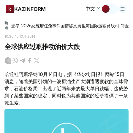
中文
KAZINFORM
热
选举-2026
总统府
任免
事件
国情咨文
跨里海国际运输路线/中间走
点:
10:36, 15 10月 2014
全球供应过剩推动油价大跌
哈通社阿斯塔纳10月14日电，据《华尔街日报》网站15日
消息，随着美国引领的一波原油生产大潮遭遇疲软的全球需
求，石油价格周二出现了近两年来的最大单日跌幅，这威胁
到了某些国家的稳定，同时也为其他国家的经济提供了一条
救生索。