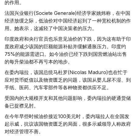
的作用。
法国兴业银行(Societe Generale)经济学家姚炜称，在中国
经济放缓之际，低油价对中国经济起到了一种宽松机制的作
用。她表示，这减轻了中国决策者的压力。
印度政府和央行官员也乐意见油价的下跌，因为这有助于印
度政府减少该国的巨额能源补贴并缓解通胀压力。印度约
75%的能源需进口。如今油价已经下跌到国营燃油站出售
的每升柴油都不再亏本的地步。
在委内瑞拉，该国总统马杜罗(Nicolas Maduro)也在忙于
应对货币贬值以及物资匮乏的问题，该国从婴儿尿不湿、到
手纸、医药、汽车零部件等各种物资都供应不足。
受国内的大规模开支和其他问题影响，委内瑞拉的硬通货储
备已捉襟见肘。
在今年早些时候油价接近100美元时，委内瑞拉人在全国发
起示威，抗议该国物资匮乏的局面，很多示威领导人称政府
对经济管理不善。