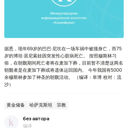
据悉，现年69岁的巴巴∙尼坎在一场车祸中被撞身亡，而75
岁的博坦∙居尼索娃因突发性心脏病死亡。 按照穆斯林习
俗，在朝觐期间死亡者将在麦加下葬，目前暂不清楚这两名
朝觐者是在麦加下葬或将遗体运回国内。 今年我国有5000
余穆斯林参加了神圣的朝觐活动。 （编译：阜博 校对：流
沙）
黄金储备
哈萨克斯坦
宗教
без автора
编译