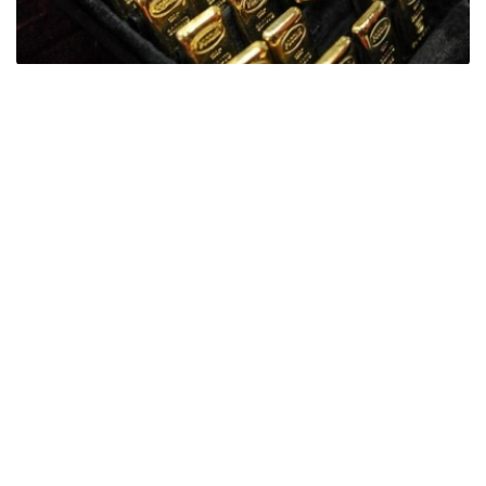
Фото: ӨзА
季度报告显示，哈萨克斯坦国家银行黄金储备增加了15吨。
波兰是2026年第二季度最大的黄金买家。该国在2026年第
二季度增加了51吨黄金储备。
中国购买了33吨黄金，乌兹别克斯坦购买了16吨，哈萨克
斯坦购买了15吨。约旦和捷克共和国的中央银行也分别增加
了6吨黄金储备。
全球各国央行在第二季度共购买了约289吨黄金，比2025年
同期增长了62%。去年同期，黄金购买量约为178吨。
世界黄金协会称，黄金需求的增长受到地缘政治不确定性、
本季度贵金属价格下跌，以及各国寻求国际储备多元化等因
素的影响。