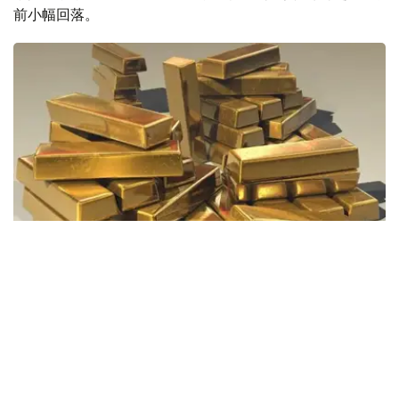
前小幅回落。
Фото: Pixabay
据哈萨克斯坦国家银行公布的数据，目前1克黄金价格为
61889.33坚戈。
相比一周前的61925.12坚戈，每克下跌35.79坚戈。