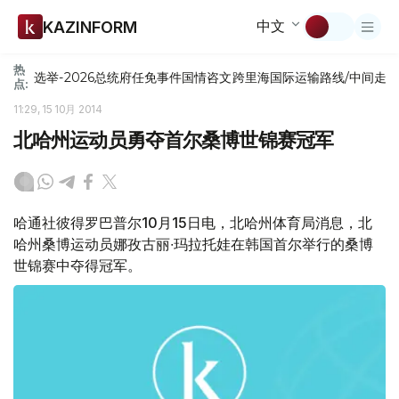
中文
KAZINFORM
热
选举-2026
总统府
任免
事件
国情咨文
跨里海国际运输路线/中间走
点:
11:29, 15 10月 2014
北哈州运动员勇夺首尔桑博世锦赛冠军
哈通社彼得罗巴普尔10月15日电，北哈州体育局消息，北
哈州桑博运动员娜孜古丽∙玛拉托娃在韩国首尔举行的桑博
世锦赛中夺得冠军。