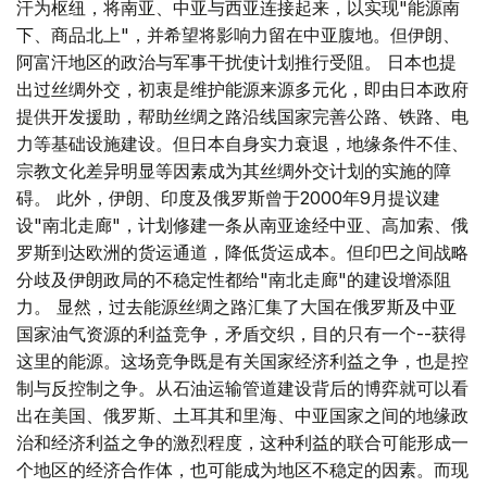
汗为枢纽，将南亚、中亚与西亚连接起来，以实现"能源南
下、商品北上"，并希望将影响力留在中亚腹地。但伊朗、
阿富汗地区的政治与军事干扰使计划推行受阻。 日本也提
出过丝绸外交，初衷是维护能源来源多元化，即由日本政府
提供开发援助，帮助丝绸之路沿线国家完善公路、铁路、电
力等基础设施建设。但日本自身实力衰退，地缘条件不佳、
宗教文化差异明显等因素成为其丝绸外交计划的实施的障
碍。 此外，伊朗、印度及俄罗斯曾于2000年9月提议建
设"南北走廊"，计划修建一条从南亚途经中亚、高加索、俄
罗斯到达欧洲的货运通道，降低货运成本。但印巴之间战略
分歧及伊朗政局的不稳定性都给"南北走廊"的建设增添阻
力。 显然，过去能源丝绸之路汇集了大国在俄罗斯及中亚
国家油气资源的利益竞争，矛盾交织，目的只有一个--获得
这里的能源。这场竞争既是有关国家经济利益之争，也是控
制与反控制之争。从石油运输管道建设背后的博弈就可以看
出在美国、俄罗斯、土耳其和里海、中亚国家之间的地缘政
治和经济利益之争的激烈程度，这种利益的联合可能形成一
个地区的经济合作体，也可能成为地区不稳定的因素。而现