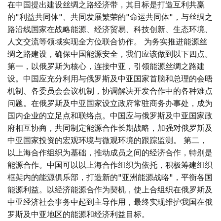
在中国提出建设丝绸之路经济带，其目标是打造互利共赢
的"利益共同体"、共同发展繁荣的"命运共同体"，与丝绸之
路沿线国家在战略能源、经济贸易、科技创新、生态环境、
人文交流等领域实现全方位联合协作。 为务实推进能源丝
绸之路建设，确保中国能源安全，我们应该做到以下四点。
第一，以俄罗斯为核心，连接中亚，引领能源丝绸之路建
设。中国应充分利用与俄罗斯及中亚国家首脑和总理的会晤
机制、各委员会会议机制，协调解决开发合作中的各种难点
问题。在俄罗斯及中亚国家设立政府常驻商务办事处，成为
国内企业的立足点和联络点。中国应与俄罗斯及中亚国家政
府相互协商，共同制定能源合作长期战略，加强对俄罗斯及
中亚国家投资的宏观环境与微观环境的跟踪监测。 第二，
以上海合作组织为基础，推动成员之间的经济合作，特别是
能源合作。中国可以以上海合作组织为依托，积极筹建组织
框架内的能源俱乐部，打造新的"亚洲能源战略"，平衡各国
能源利益。以经济能源合作为契机，使上合组织在俄罗斯及
中亚经济社会事务中起到主导作用，最终实现维护我国在俄
罗斯及中亚地区的能源和经济利益目标。