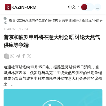
中文
KAZINFORM
热
选举-2026
总统府
任免
事件
国情咨文
跨里海国际运输路线/中间走
点:
19:48, 15 10月 2014
普京和波罗申科将在意大利会晤 讨论天然气
供应等争端
哈通社阿斯塔纳10月15日电，据路透莫斯科15日消息，克
里姆林宫表示，俄罗斯与乌克兰围绕天然气供应的长期争端
将成为普京与波罗申科本周晚些时候在意大利会谈时的议题
之一。