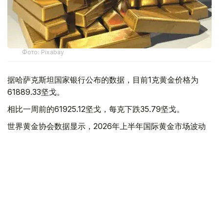
Фото: Pixabay
据哈萨克斯坦国家银行公布的数据，目前1克黄金价格为
61889.33坚戈。
相比一周前的61925.12坚戈，每克下跌35.79坚戈。
世界黄金协会数据显示，2026年上半年国际黄金市场波动
明显。今年1月，国际金价曾12次刷新历史纪录，最高升至
每金衡盎司5405美元；但到6月，金价一度回落至每金衡盎
司4002美元。
世界黄金协会表示，下半年黄金价格走势将主要受到地缘政
治局势、利率变化以及投资者市场情绪等因素影响。
在当前市场环境保持不变的情况下，预计到今年年底，国际