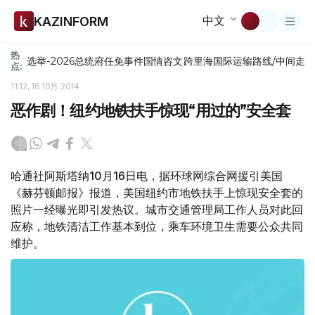
中文
KAZINFORM
热
选举-2026
总统府
任免
事件
国情咨文
跨里海国际运输路线/中间走
点:
11:12, 16 10月 2014
恶作剧！纽约地铁扶手惊现“用过的”安全套
哈通社阿斯塔纳10月16日电，据环球网综合网援引美国
《赫芬顿邮报》报道，美国纽约市地铁扶手上惊现安全套的
照片一经曝光即引发热议。城市交通管理局工作人员对此回
应称，地铁清洁工作基本到位，乘车环境卫生需要公众共同
维护。