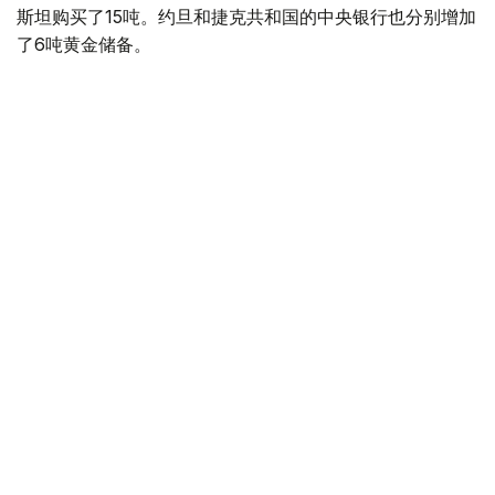
斯坦购买了15吨。约旦和捷克共和国的中央银行也分别增加
了6吨黄金储备。
全球各国央行在第二季度共购买了约289吨黄金，比2025年
同期增长了62%。去年同期，黄金购买量约为178吨。
世界黄金协会称，黄金需求的增长受到地缘政治不确定性、
本季度贵金属价格下跌，以及各国寻求国际储备多元化等因
素的影响。
根据该协会进行的一项调查，89%的央行行长预计未来一
年全球黄金储备量将会增加。45%的受访者表示，他们的
国家计划增加黄金储备。
黄金储备
哈萨克斯坦
经济
央行
金融
木合塔尔 哈力木拉
编译