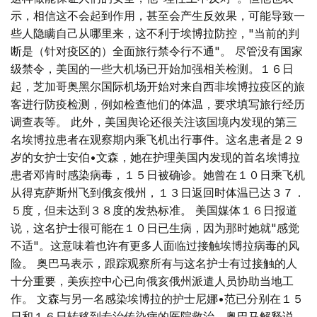
示，相信这不会起到作用，甚至会产生反效果，可能导致一
些人隐瞒自己从哪里来，这不利于埃博拉防控，"当前的判
断是（针对疫区的）全面旅行禁令行不通"。 尽管没有国家
级禁令，美国的一些大机场已开始加强相关检测。１６日
起，芝加哥奥黑尔国际机场开始对来自西非埃博拉疫区的旅
客进行防疫检测，例如检查他们的体温，要求填写旅行经历
调查表等。 此外，美国舆论还很关注该国境内发现的第三
名埃博拉患者在观察期内乘飞机出行事件。这名患者是２９
岁的女护士安伯•文森，她在护理美国内发现的首名埃博拉
患者邓肯时感染病毒，１５日被确诊。她曾在１０日乘飞机
从得克萨斯州飞到俄亥俄州，１３日返回时体温已达３７．
５度，但未达到３８度的发热标准。 美国媒体１６日报道
说，这名护士很可能在１０日已生病，因为那时她就"感觉
不适"。这意味着也许有更多人面临过接触埃博拉病毒的风
险。 奥巴马表示，跟踪观察所有与这名护士有过接触的人
十分重要，美疾控中心已向俄亥俄州派遣人员协助当地工
作。 文森与另一名感染埃博拉的护士尼娜•范已分别在１５
日和１６日转移到专治传染病的医院救治。奥巴马解释说，