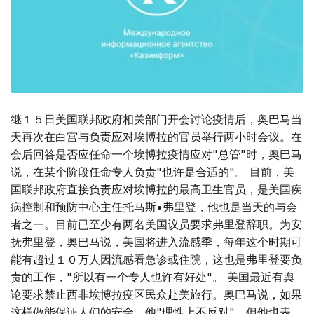
继１５日美国联邦政府相关部门开会讨论疫情后，奥巴马当
天再次在白宫与负责应对埃博拉的官员举行两小时会议。在
会后回答是否应任命一个埃博拉疫情应对"总管"时，奥巴马
说，在某个阶段任命专人负责"也许是合适的"。 目前，美
国联邦政府直接负责应对埃博拉的最高卫生官员，是美国疾
病控制和预防中心主任托马斯•弗里登，他也是当天的与会
者之一。目前已至少有两名美国议员要求弗里登辞职。为安
抚弗里登，奥巴马说，美国将进入流感季，每年这个时期可
能有超过１０万人因流感看急诊或住院，这也是弗里登要负
责的工作，"所以有一个专人也许有好处"。 美国最近有舆
论要求禁止西非埃博拉疫区民众赴美旅行。奥巴马说，如果
这样做能保证人们的安全，他"理性上不反对"。但他也表