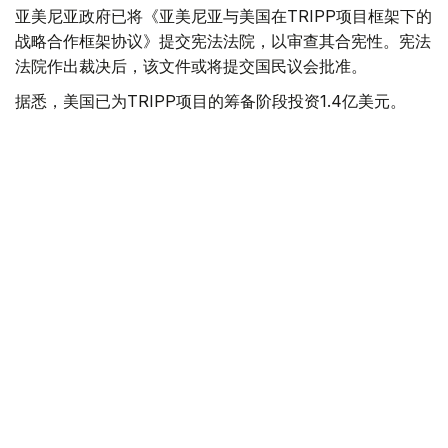
亚美尼亚政府已将《亚美尼亚与美国在TRIPP项目框架下的
战略合作框架协议》提交宪法法院，以审查其合宪性。宪法
法院作出裁决后，该文件或将提交国民议会批准。
据悉，美国已为TRIPP项目的筹备阶段投资1.4亿美元。
美国
国际
亚美尼亚
木合塔尔 哈力木拉
编译
19:54, 05 8月 2026
以总理称哈马斯彻底解除武装前不会从加沙
撤军