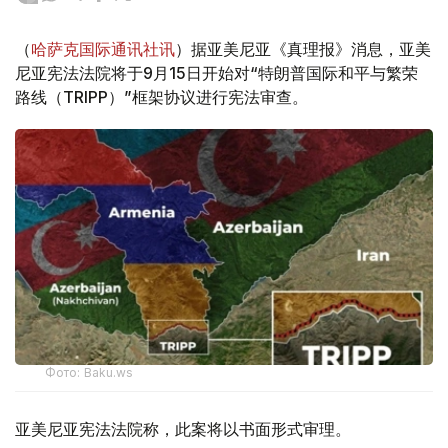
（
哈萨克国际通讯社讯
）据亚美尼亚《真理报》消息，亚美
尼亚宪法法院将于9月15日开始对“特朗普国际和平与繁荣
路线（TRIPP）”框架协议进行宪法审查。
Фото: Baku.ws
亚美尼亚宪法法院称，此案将以书面形式审理。