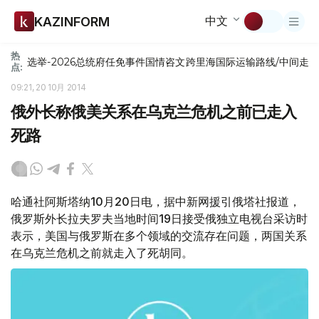
中文
KAZINFORM
热
选举-2026
总统府
任免
事件
国情咨文
跨里海国际运输路线/中间走
点:
09:21, 20 10月 2014
俄外长称俄美关系在乌克兰危机之前已走入
死路
哈通社阿斯塔纳10月20日电，据中新网援引俄塔社报道，
俄罗斯外长拉夫罗夫当地时间19日接受俄独立电视台采访时
表示，美国与俄罗斯在多个领域的交流存在问题，两国关系
在乌克兰危机之前就走入了死胡同。