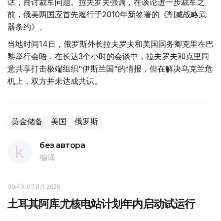
话，商讨裁军问题。拉夫罗夫强调，在谈论进一步裁军之
前，俄美两国应首先履行于2010年新签署的《削减战略武
器条约》。
当地时间14日，俄罗斯外长拉夫罗夫和美国国务卿克里在巴
黎举行会晤，在长达3个小时的会谈中，拉夫罗夫和克里同
意共享打击极端组织"伊斯兰国"的情报，但在解决乌克兰危
机上，双方并未达成共识。
黄金储备
美国
俄罗斯
без автора
编译
09:49, 07 8月 2026
土耳其阿库尤核电站计划年内启动试运行