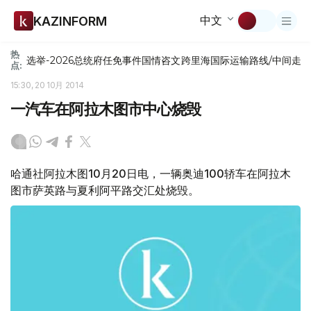
中文
KAZINFORM
热
选举-2026
总统府
任免
事件
国情咨文
跨里海国际运输路线/中间走
点:
15:30, 20 10月 2014
一汽车在阿拉木图市中心烧毁
哈通社阿拉木图10月20日电，一辆奥迪100轿车在阿拉木
图市萨英路与夏利阿平路交汇处烧毁。