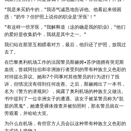
"我是来买奶牛的，"我语气诚恳地告诉他。他看起来很困
惑："奶牛？但护照上说你的职业是‘牙医'！"
"有这样一些牙医，"我解释道（这的确是我的职业)，"他们
的爱好是收集奶牛，我就是其中之一。"
我们站在那里互相瞟着对方，最后，他归还了护照，放我过
去了。
在巴黎奥利机场工作的法国警员斯赫姆•苏伊德拥有突尼斯
血统，曾就阿拉伯和非洲旅行者受到的带有种族主义色彩的
对待提出异议。她和7个同事对其他警员的行为进行了投
诉，但情况没有得到任何改善。之后，斯赫姆出了一本书，
名为《警方的潜规则》，揭露了奥利机场的种族主义做法。
书中提到了一位非洲女子的遭遇。该女子被某警员称为"肮
脏的黑鬼"，她遭受裸体搜查并被拍照时，那名警员就在一
旁观看，并哈哈大笑。
为什么在机场，有些官方人员会以这种带有种族主义色彩的
方式待人接物？