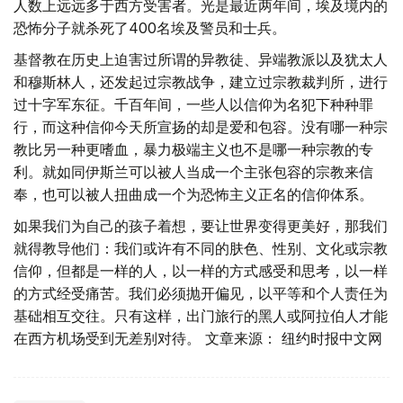
人数上远远多于西方受害者。光是最近两年间，埃及境内的
恐怖分子就杀死了400名埃及警员和士兵。
基督教在历史上迫害过所谓的异教徒、异端教派以及犹太人
和穆斯林人，还发起过宗教战争，建立过宗教裁判所，进行
过十字军东征。千百年间，一些人以信仰为名犯下种种罪
行，而这种信仰今天所宣扬的却是爱和包容。没有哪一种宗
教比另一种更嗜血，暴力极端主义也不是哪一种宗教的专
利。就如同伊斯兰可以被人当成一个主张包容的宗教来信
奉，也可以被人扭曲成一个为恐怖主义正名的信仰体系。
如果我们为自己的孩子着想，要让世界变得更美好，那我们
就得教导他们：我们或许有不同的肤色、性别、文化或宗教
信仰，但都是一样的人，以一样的方式感受和思考，以一样
的方式经受痛苦。我们必须抛开偏见，以平等和个人责任为
基础相互交往。只有这样，出门旅行的黑人或阿拉伯人才能
在西方机场受到无差别对待。 文章来源： 纽约时报中文网