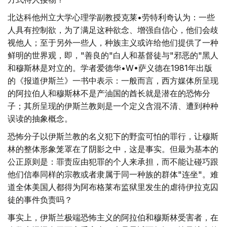
北达科他州立大学心理学副教授克莱•劳特利奇认为：一些
人具有控制欲，为了满足这种欲念、增强自信心，他们会歧
视他人；至于另外一些人，种族主义或许给他们提供了一种
鲜明的世界观，即，"善良的"白人和基督徒与"邪恶的"黑人
和穆斯林是对立的。学者爱德华•W•萨义德在1981年出版
的《报道伊斯兰》一书中表示：一般而言，西方媒体所呈现
的阿拉伯人和穆斯林不是产油国的酋长就是潜在的恐怖分
子；其所呈现的伊斯兰教则是一个定义含混不清、遭到种种
误读的抽象概念。
恐怖分子以伊斯兰教的名义犯下的野蛮可怕的罪行，让穆斯
林的整体形象笼罩在了阴影之中，这是事实。但最为基本的
公正原则是：罪责应由犯罪的个人来承担，而不能让碰巧跟
他们信奉同样的宗教或者隶属于同一种族的群体"连坐"。难
道全体美国人都得为阿布格莱布监狱里发生的虐待伊拉克囚
徒的事件负责吗？
事实上，伊斯兰极端恐怖主义的阿拉伯和穆斯林受害者，在