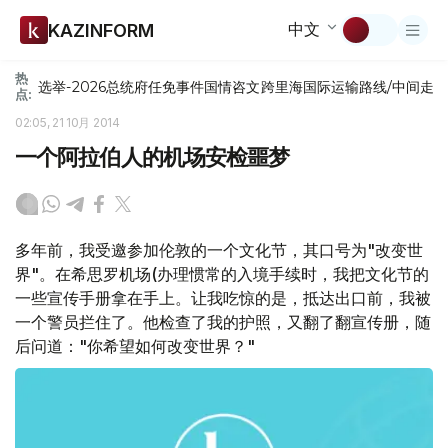
中文
KAZINFORM
热
选举-2026
总统府
任免
事件
国情咨文
跨里海国际运输路线/中间走
点:
02:05, 21 10月 2014
一个阿拉伯人的机场安检噩梦
多年前，我受邀参加伦敦的一个文化节，其口号为"改变世
界"。在希思罗机场(办理惯常的入境手续时，我把文化节的
一些宣传手册拿在手上。让我吃惊的是，抵达出口前，我被
一个警员拦住了。他检查了我的护照，又翻了翻宣传册，随
后问道："你希望如何改变世界？"