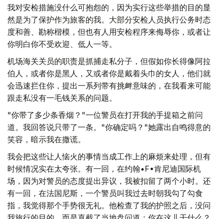
我对安检措施没什么可抱怨的，因为实行这些举措的目的显
然是为了保护作为旅客的我。大部分安检人员执行公务时态
度和善、勘称楷模，但也有人用安检程序来侮辱你，或者让
你明白你不受欢迎、低人一等。
机场海关关员的职责是抓捕走私分子，但假如你长得像阿拉
伯人，或者你是黑人，又或者你是戴着头巾的女人，他们就
会迅速拦住你，提出一系列带有挑衅意味的，在我看来可能
跟走私没有一毛钱关系的问题。
"你带了多少条香烟？"一位警员在打开我的手提箱之前问
道。我回答说只带了一条。"你确定吗？"她露出自鸣得意的
笑容，暗示我在撒谎。
我会把这些让人恼火的事情当成工作上的麻烦来处理，但有
时候情况实在太夸张。有一回，在约翰•F•肯尼迪国际机
场，因为对警员的态度提出异议，我被扣留了两个小时。还
有一回，在法国尼斯，一个警员叫我过去时朝我勾了勾食
指，我觉得那个手势很无礼。他检查了我的护照之后，没问
我旅行的目的，而是直截了当地盘问道：你在这儿干什么？