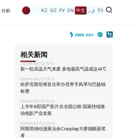
KZ
QZ
РУ
EN
中文
ق ز
ЎЗ
分析
相关新闻
2026年8月7日 15:13
新一轮高温天气来袭 多地最高气温或达41℃
2026年8月7日 13:13
哈萨克斯坦将首次举办世界手风琴与巴扬锦
标赛
2026年8月7日 12:32
上半年6部国产影片在全国公映 国家持续推
动电影产业发展
2026年8月7日 09:12
阿斯塔纳动漫展业余Cosplay大赛揭晓获奖
者