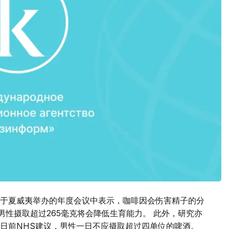
于夏威夷举办的年度会议中表示，咖啡因会伤害精子的分
男性摄取超过265毫克将会降低生育能力。 此外，研究亦
日前NHS建议，男性一日不应摄取超过四单位的啤酒。