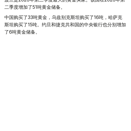
二季度增加了51吨黄金储备。
中国购买了33吨黄金，乌兹别克斯坦购买了16吨，哈萨克
斯坦购买了15吨。约旦和捷克共和国的中央银行也分别增加
了6吨黄金储备。
全球各国央行在第二季度共购买了约289吨黄金，比2025年
同期增长了62%。去年同期，黄金购买量约为178吨。
世界黄金协会称，黄金需求的增长受到地缘政治不确定性、
本季度贵金属价格下跌，以及各国寻求国际储备多元化等因
素的影响。
根据该协会进行的一项调查，89%的央行行长预计未来一
年全球黄金储备量将会增加。45%的受访者表示，他们的
国家计划增加黄金储备。
黄金储备
哈萨克斯坦
经济
央行
金融