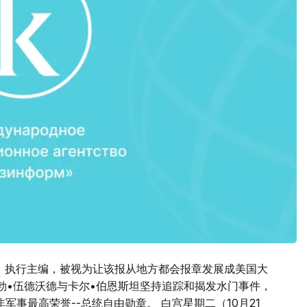
邮报》执行主编，被视为让该报从地方都会报章发展成美国大
鲍勃•伍德沃德与卡尔•伯恩斯坦坚持追踪和揭发水门事件，
非军事最高荣誉--总统自由勋章。 白宫星期二（10月21