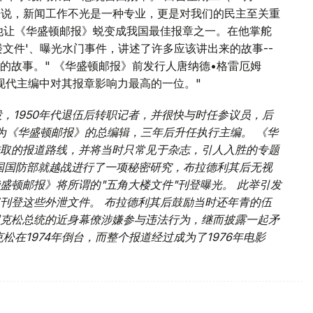
来说，新闻工作不光是一种专业，更是对我们的民主至关重
，他让《华盛顿邮报》蜕变成我国最佳报章之一。在他掌舵
文件'、曝光水门事件，讲述了许多应该讲出来的故事--
的故事。" 《华盛顿邮报》前发行人唐纳德•格雷厄姆
现代主编中对其报章影响力最高的一位。"
役，1950年代退伍后转职记者，并很快与时任参议员，后
成为《华盛顿邮报》的总编辑，三年后升任执行主编。 《华
取的报道路线，并将当时只常见于杂志，引人入胜的专题
美国国防部就越战进行了一项秘密研究，布拉德利其后无视
盛顿邮报》将所谓的"五角大楼文件"刊登曝光。 此举引发
刊登这些外泄文件。 布拉德利其后鼓励当时还年青的伍
克松总统的近身幕僚涉嫌参与违法行为，继而披露一起矛
松在1974年倒台，而整个报道经过成为了1976年电影