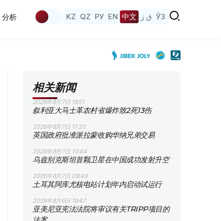
KZ
QZ
РУ
EN
中文
ق ز
ЎЗ
分析
相关新闻
2026年8月7日 19:51
叙利亚大马士革农村省爆炸致2死13伤
2026年8月7日 17:20
英国政府批准派拉蒙收购华纳兄弟交易
2026年8月7日 10:44
乌兹别克斯坦首颗卫星在中国成功发射升空
2026年8月7日 09:49
土耳其阿库尤核电站计划年内启动试运行
2026年8月6日 19:47
亚美尼亚宪法法院将审议有关TRIPP项目的
法案