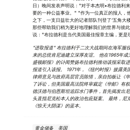
日）晚间发表声明说："对于本杰明•布拉德利
要的一种公益事业。" "作为一位真正的报人
之下，一支日益壮大的记者部队刊登了‘五角大楼
那些帮助我们稍为更好地理解我们的世界与彼此
说："布拉德利是当代美国最佳报章主编，更是
"进取报道" 布拉德利于二次大战期间在海军服
来的总统肯尼迪建立深厚友谊。 他在1965年
盛顿邮报》的讣闻赞扬布拉德利推动该报采取进
报道引入该报。 1971年，《纽约时报》披露
律师意见与政府高层官员陈情，亲自拍板让《华
了诉讼，但美国最高法院终审裁定《华邮》有权
德沃德与伯恩斯坦追踪水门事件，首先揭发出尼
头直指尼克松本人的政治包庇疑案。 最终，尼克
《惊天大阴谋》的蓝本。
黄金储备
美国