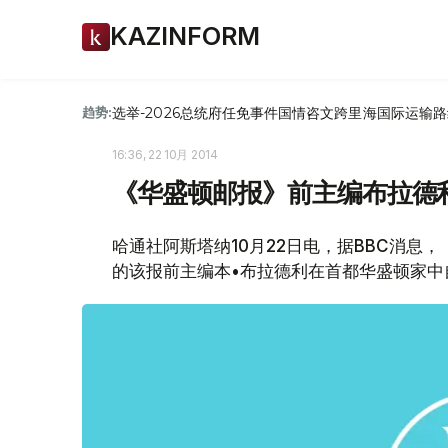
KAZINFORM
选举-2026
总统府
任免
事件
国情咨文
跨里海国际运输路
趋势:
16:36, 22 10月 2014
《华盛顿邮报》前主编布拉德
哈通社阿斯塔纳10月22日电，据BBC消息
的该报前主编本•布拉德利在首都华盛顿家中