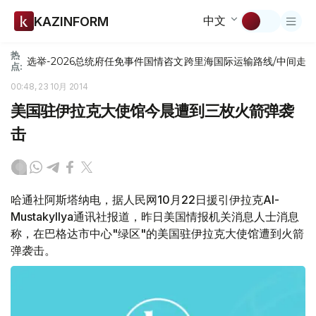
中文
KAZINFORM
热
选举-2026
总统府
任免
事件
国情咨文
跨里海国际运输路线/中间走
点:
00:48, 23 10月 2014
美国驻伊拉克大使馆今晨遭到三枚火箭弹袭
击
哈通社阿斯塔纳电，据人民网10月22日援引伊拉克Al-
Mustakyllya通讯社报道，昨日美国情报机关消息人士消息
称，在巴格达市中心"绿区"的美国驻伊拉克大使馆遭到火箭
弹袭击。