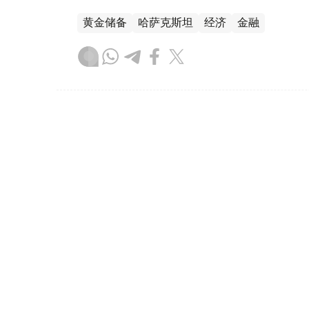
黄金储备
哈萨克斯坦
经济
金融
木合塔尔 哈力木拉
编译
08:31, 31 7月 2026
哈萨克斯坦是全球五大黄金购
（哈萨克国际通讯社讯）根据世界黄金协会（Worl
坦成为2026年第二季度全球央行黄金购买