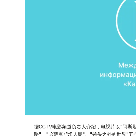
据CCTV电影频道负责人介绍，电视片以"阿斯
路"、"哈萨克斯坦人民"、"镜头之外的世界"五