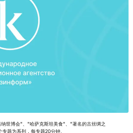
塔纳世博会"、"哈萨克斯坦美食"、"著名的古丝绸之
个专题为系列，每专题20分钟。