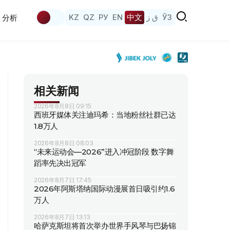
KZ
QZ
РУ
EN
中文
ق ز
ЎЗ
分析
相关新闻
2026年8月8日 09:15
西班牙媒体关注迪玛希：当地粉丝社群已达
1.8万人
2026年8月8日 08:03
“未来运动会—2026”进入冲冠阶段 数字舞
蹈率先决出冠军
2026年8月7日 17:45
2026年阿斯塔纳国际动漫展首日吸引约1.6
万人
2026年8月7日 13:13
哈萨克斯坦将首次举办世界手风琴与巴扬锦