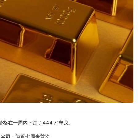
价格在一周内下跌了444.71坚戈。
元/盎司，为近七周来首次。