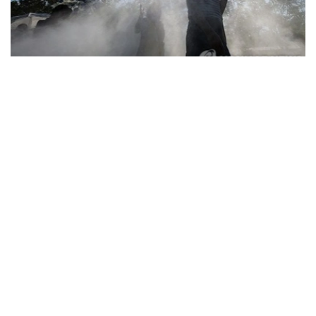
Фото: Yonhap
据韩国疾病管理厅（疾管厅）6日通报，前一日共有208人
因中暑、热衰竭等高温疾病前往急诊就诊，其中1人死亡。
高温疾病患者已连续三天超过200人，高温相关死亡病例也
已连续五天出现。
由此，自疾管厅于5月15日启动高温疾病监测预警体系以
来，截至前一日，全国累计报告高温疾病患者达2665人，
死亡病例增至23例。
今年来报告的高温疾病患者总人数低于去年同期（3330
人）水平，但本月5日报告的单日高温疾病患者人数则为去
年同期（62人）的3.4倍，累计高温相关死亡病例已超过去
年（21例）水平。