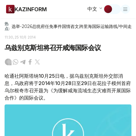
中文
KAZINFORM
热
选举-2026
总统府
任免
事件
国情咨文
跨里海国际运输路线/中间走
点:
11:30, 25 10月 2014
乌兹别克斯坦将召开咸海国际会议
哈通社阿斯塔纳10月25日电，据乌兹别克斯坦外交部消
息，乌政府将于2014年10月28日至29日在花拉子模州首府
乌尔根奇市召开题为《为缓解咸海流域生态灾难而开展国际
合作》的国际会议。